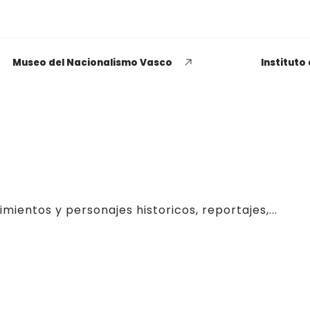
Museo del Nacionalismo Vasco
Instituto
EUSKADI THINK NEXT
Opiniones dispares
mientos y personajes historicos, reportajes,...
respecto a lo que significa
ser político o política
LEER MÁS