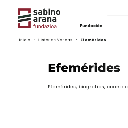
Fundación
Inicio
Historias Vascas
Efemérides
Archivos del Nacionalismo Vasco
Actualidad
Biblioteca & Hemeroteca
Histórico de convocatorias
Efemérides
Vídeos
Efemérides, biografías, aconteci