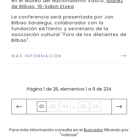
en el Museo del Nacionalismo Vasco,
Ibáñez
de Bilbao, 16-Sabin Etxea
.
La conferencia será presentada por Jon
Bilbao Saralegui, colaborador con la
fundación eATlantic y secretario de la
asociación cultural "Foro de los diletantes de
Bilbao".
MÁS INFORMACIÓN
Página 1 de 26, elementos 1 a 9 de 234
...
01
02
03
25
26
Para más información consulta en el
Buscador
filtrando por
"noticias"