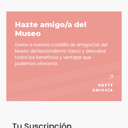
Hazte amigo/a del
Museo
Únete a nuestra cuadrilla de amigos/as del
Museo del Nacionalismo Vasco y descubre
todos los beneficios y ventajas que
podemos ofrecerte.
HAZTE
AMIGO/A
Tu Suscripción