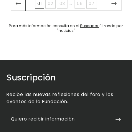
...
01
02
03
06
07
Para más información consulta en el
Buscador
filtrando por
"noticias"
Suscripción
Recibe las nuevas reflexiones del foro y los
eventos de la Fundación.
Quiero recibir información