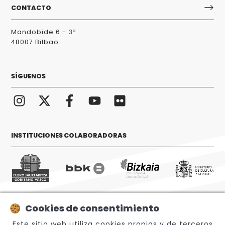
CONTACTO
Mandobide 6 - 3º
48007 Bilbao
SÍGUENOS
INSTITUCIONES COLABORADORAS
Cookies de consentimiento
© 2026 Sabino Arana Fundazioa
Este sitio web utiliza cookies propias y de terceros