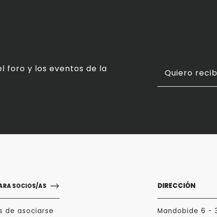
l foro y los eventos de la
Quiero recib
DIRECCIÓN
ARA SOCIOS/AS
s de asociarse
Mandobide 6 - 