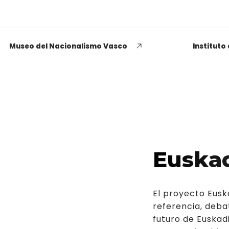
Museo del Nacionalismo Vasco
Instituto
EUSKADI THINK NEXT
Opiniones dispares
Euskad
respecto a lo que significa
ser político o política
El proyecto Eusk
LEER MÁS
referencia, deba
futuro de Euskadi