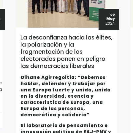
6
22
n
May
4
2024
La desconfianza hacia las élites,
la polarización y la
fragmentación de los
electorados ponen en peligro
las democracias liberales
Oihane Agirregoitia: “Debemos
e
hablar, defender y trabajar por
a
una Europa fuerte y unida, unida
en la diversidad, esencia y
característica de Europa, una
Europa de las personas,
democrática y solidaria”
El laboratorio de pensamiento e
innovación política de EAJ-PNV y