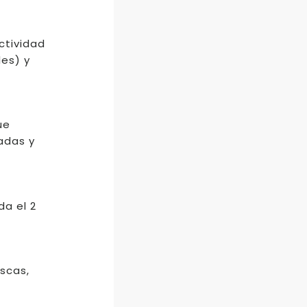
ctividad
les) y
ue
iadas y
da el 2
ascas,