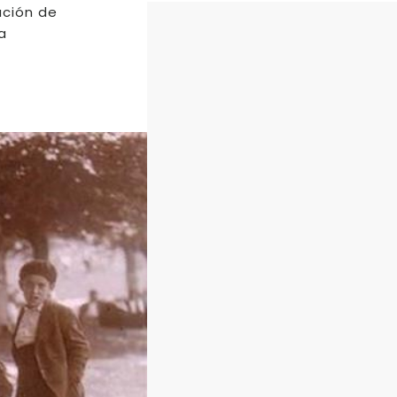
ación de
a