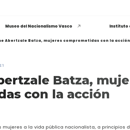
Museo del Nacionalismo Vasco
Instituto
 Abertzale Batza, mujeres comprometidas con la acción 
21
EUSKADI THINK NEXT
rtzale Batza, muje
Opiniones dispares
as con la acción
respecto a lo que significa
ser político o política
LEER MÁS
 mujeres a la vida pública nacionalista, a principios d