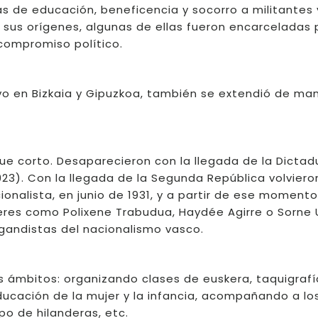
 de educación, beneficencia y socorro a militantes 
sus orígenes, algunas de ellas fueron encarceladas p
 compromiso político.
vo en Bizkaia y Gipuzkoa, también se extendió de ma
fue corto. Desaparecieron con la llegada de la Dictad
23). Con la llegada de la Segunda República volviero
onalista, en junio de 1931, y a partir de ese momento
eres como Polixene Trabudua, Haydée Agirre o Sorne
gandistas del nacionalismo vasco.
 ámbitos: organizando clases de euskera, taquigrafí
ucación de la mujer y la infancia, acompañando a l
po de hilanderas, etc.