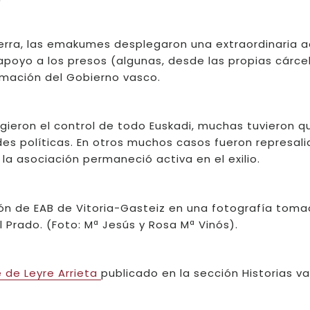
uerra, las emakumes desplegaron una extraordinaria a
 apoyo a los presos (algunas, desde las propias cárce
rmación del Gobierno vasco.
ieron el control de todo Euskadi, muchas tuvieron q
ades políticas. En otros muchos casos fueron represal
la asociación permaneció activa en el exilio.
ión de EAB de Vitoria-Gasteiz en una fotografía toma
l Prado. (Foto: Mª Jesús y Rosa Mª Vinós).
e de Leyre Arrieta
publicado en la sección Historias v