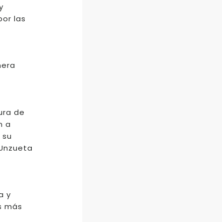
y
or las
nera
ura de
n a
 su
 Unzueta
a y
os más