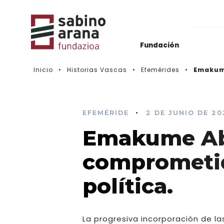
Fundación
Inicio
Historias Vascas
Efemérides
Emakume
Archivos del Nacionalismo Vasco
Actualidad
Biblioteca & Hemeroteca
Histórico de convocatorias
•
EFEMÉRIDE
2 DE JUNIO DE 20
Emakume Abe
Vídeos
comprometid
política.
La progresiva incorporación de las