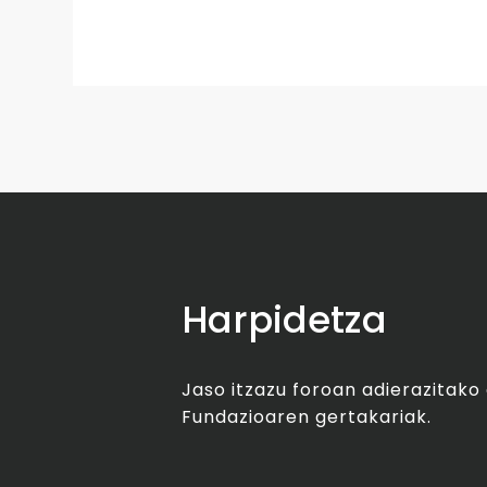
Harpidetza
Jaso itzazu foroan adierazitak
Fundazioaren gertakariak.