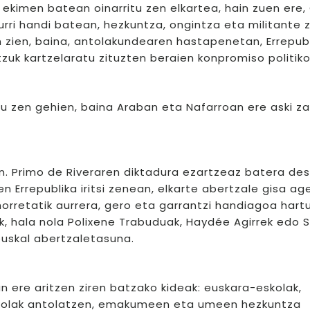
 ekimen batean oinarritu zen elkartea, hain zuen ere
rri handi batean, hezkuntza, ongintza eta militante z
 zien, baina, antolakundearen hastapenetan, Errepub
uk kartzelaratu zituzten beraien konpromiso politiko
u zen gehien, baina Araban eta Nafarroan ere aski z
en. Primo de Riveraren diktadura ezartzeaz batera de
ren Errepublika iritsi zenean, elkarte abertzale gisa ag
horretatik aurrera, gero eta garrantzi handiagoa hart
 hala nola Polixene Trabuduak, Haydée Agirrek edo 
euskal abertzaletasuna.
n ere aritzen ziren batzako kideak: euskara-eskolak,
skolak antolatzen, emakumeen eta umeen hezkuntza