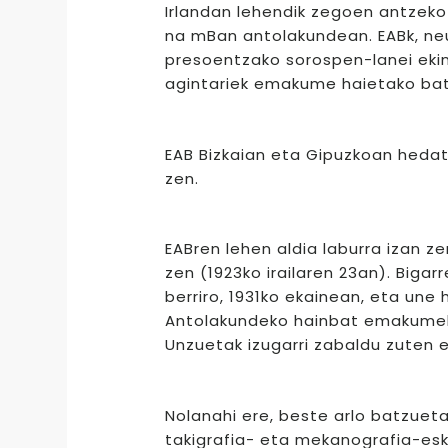
Irlandan lehendik zegoen antzeko
na mBan antolakundean. EABk, neu
presoentzako sorospen-lanei ekin
agintariek emakume haietako batz
EAB Bizkaian eta Gipuzkoan hedat
zen.
EABren lehen aldia laburra izan z
zen (1923ko irailaren 23an). Bigar
berriro, 1931ko ekainean, eta une 
Antolakundeko hainbat emakumek,
Unzuetak izugarri zabaldu zuten 
Nolanahi ere, beste arlo batzueta
takigrafia- eta mekanografia-e