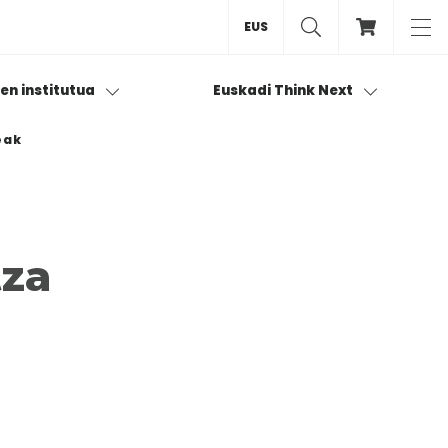
EUS
ren institutua
Euskadi Think Next
eak
tza