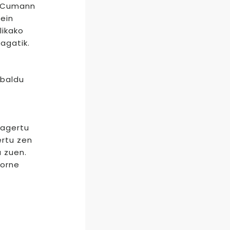
, Cumann
ein
likako
agatik.
abaldu
sagertu
ertu zen
u zuen.
Sorne