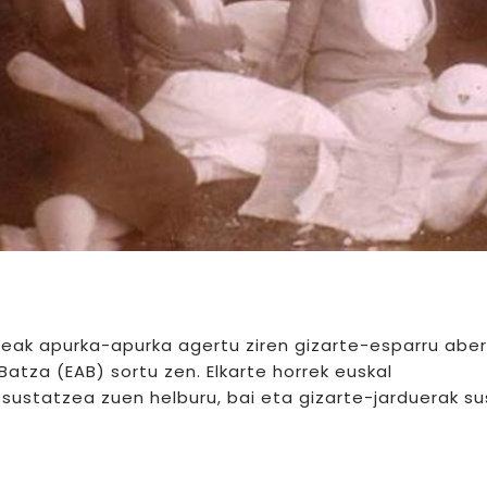
ak apurka-apurka agertu ziren gizarte-esparru aber
atza (EAB) sortu zen. Elkarte horrek euskal
ustatzea zuen helburu, bai eta gizarte-jarduerak s