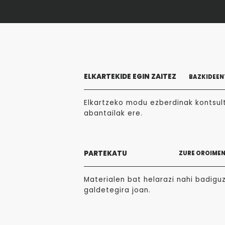
ELKARTEKIDE EGIN ZAITEZ
BAZKIDEEN
Elkartzeko modu ezberdinak kontsult
abantailak ere.
PARTEKATU
ZURE OROIME
Materialen bat helarazi nahi badigu
galdetegira joan.