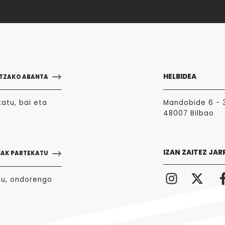
HELBIDEA
TZAKO ABANTA
atu, bai eta
Mandobide 6 - 
48007 Bilbao
IZAN ZAITEZ JAR
NAK PARTEKATU
zu, ondorengo