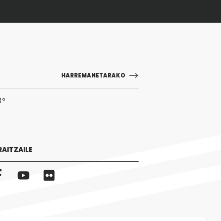
HARREMANETARAKO
3º
RAITZAILE