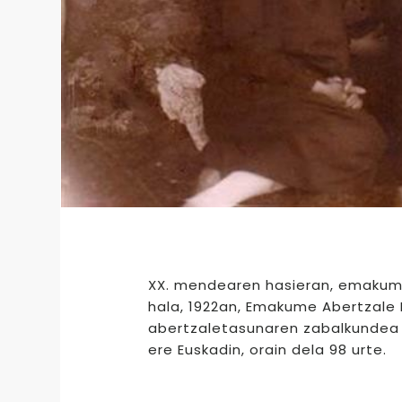
XX. mendearen hasieran, emakume
hala, 1922an, Emakume Abertzale B
abertzaletasunaren zabalkundea s
ere Euskadin, orain dela 98 urte.