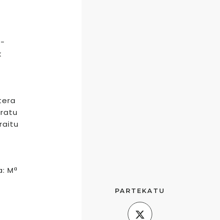
n-
k
tera
iratu
raitu
a: Mª
PARTEKATU