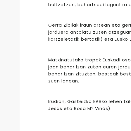
bultzatzen, behartsuei laguntza 
Gerra Zibilak iraun artean eta 
jarduera antolatu zuten atzegua
kartzeletatik bertatik) eta Eusko 
Matxinatutako tropek Euskadi os
joan behar izan zuten euren jardu
behar izan zituzten, besteak best
zuen lanean.
Irudian, Gasteizko EABko lehen ta
Jesús eta Rosa Mª Vinós).