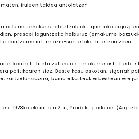
ematen, iruleen taldea antolatzen…
gerra ostean, emakume abertzaleek egundoko urgazpe
rdian, presoei laguntzeko helburuz (emakume batzue
Jaurlaritzaren informazio-sareetako kide izan ziren.
oaren kontrola hartu zutenean, emakume askok erbes
era politikoaren zioz. Beste kasu askotan, zigorrak pa
e, kartzela-zigorra, baina elkarteak erbestean ere jar
ldea, 1923ko ekainaren 2an, Pradoko parkean. (Argazki