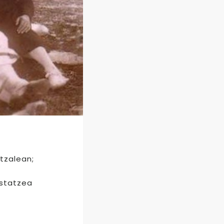
tzalean;
ustatzea