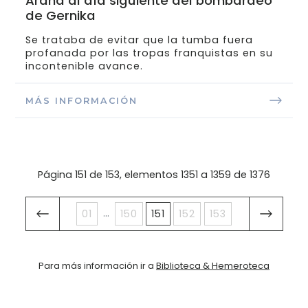
Arana al día siguiente del bombardeo
de Gernika
Se trataba de evitar que la tumba fuera
profanada por las tropas franquistas en su
incontenible avance.
MÁS INFORMACIÓN
Página 151 de 153, elementos 1351 a 1359 de 1376
...
01
150
151
152
153
Para más información ir a
Biblioteca & Hemeroteca