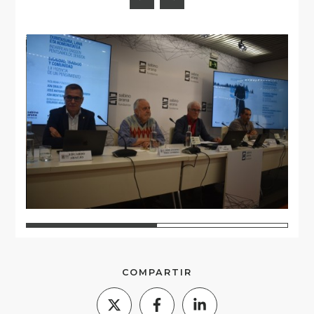
1
2
COMPARTIR