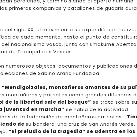
staban perdiendo, y terminó siendo el aporte humano
las primeras compañías y batallones de gudaris dura
s del siglo XX, el movimiento se expandió con fuerza,
lítica de cada momento, hasta el punto de constituir
 del nacionalismo vasco, junto con Emakume Abertza
dad de Trabajadores Vascos.
on numerosos objetos, documentos y publicaciones 
colecciones de Sabino Arana Fundazioa.
:
“Mendigoizales
, montañeros amantes de su pa
es montañeros y patriotas como grandes difusores d
sol de la libertad sale del bosque”
se trata sobre s
a juventud en marcha”
se habla de la actividad
 fines de la federación de montañeros patriotas; “
Tie
ificado de
su bandera, una cruz de San Andrés verde,
ojo;
“El preludio de la tragedia”
se adentra en los