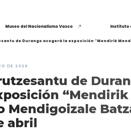
Museo del Nacionalismo Vasco
Instituto
santu de Durango acogerá la exposición “Mendirik Mendi.
ZO DE 2026
EUSKADI THINK NEXT
rutzesantu de Dura
Opiniones dispares
xposición “Mendirik
respecto a lo que significa
ser político o política
o Mendigoizale Batz
LEER MÁS
e abril