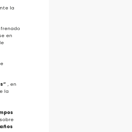
nte la
 frenado
se en
le
de
ís”
, en
e la
u
mpos
 sobre
 años