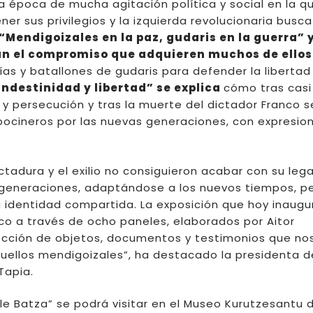
a época de mucha agitación política y social en la qu
er sus privilegios y la izquierda revolucionaria busca
“Mendigoizales en la paz, gudaris en la guerra”
an el compromiso que adquieren muchos de ellos
s y batallones de gudaris para defender la libertad 
ndestinidad y libertad”
se explica
cómo tras casi
 y persecución y tras la muerte del dictador Franco s
bocineros por las nuevas generaciones, con expresio
dictadura y el exilio no consiguieron acabar con su leg
 generaciones, adaptándose a los nuevos tiempos, p
a identidad compartida. La exposición que hoy inaug
ico a través de ocho paneles, elaborados por Aitor
ección de objetos, documentos y testimonios que no
quellos mendigoizales”, ha destacado la presidenta d
Tapia.
le Batza” se podrá visitar en el Museo Kurutzesantu 