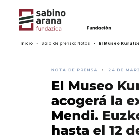
Fundación
Inicio
Sala de prensa: Notas
El Museo Kurutze
Archivos del Nacionalismo Vasco
Actualidad
Biblioteca & Hemeroteca
Histórico de convocatorias
•
NOTA DE PRENSA
24 DE MAR
El Museo Ku
Vídeos
acogerá la e
Mendi. Euzk
hasta el 12 d