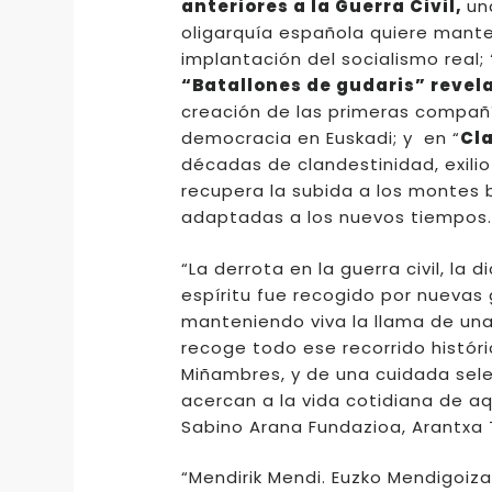
anteriores a la Guerra Civil,
un
oligarquía española quiere manten
implantación del socialismo real;
“Batallones de gudaris”
revel
creación de las primeras compañía
democracia en Euskadi; y en “
Cla
décadas de clandestinidad, exilio
recupera la subida a los montes 
adaptadas a los nuevos tiempos.
“La derrota en la guerra civil, la 
espíritu fue recogido por nuevas
manteniendo viva la llama de un
recoge todo ese recorrido histór
Miñambres, y de una cuidada sel
acercan a la vida cotidiana de a
Sabino Arana Fundazioa, Arantxa 
“Mendirik Mendi. Euzko Mendigoiza