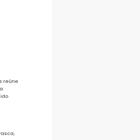
a reúne
la
sido
vasca,