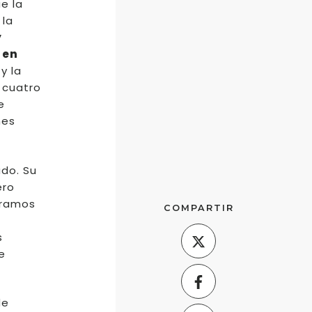
e la
 la
y
 en
y la
 cuatro
e
nes
ado. Su
ero
uramos
COMPARTIR
s
e
de