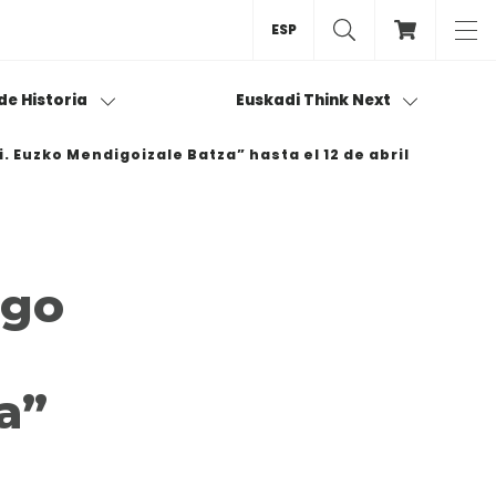
ESP
 de Historia
Euskadi Think Next
 Euzko Mendigoizale Batza” hasta el 12 de abril
ngo
a”