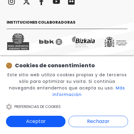
INSTITUCIONES COLABORADORAS
Cookies de consentimiento
© 2026 Sabino Arana Fundazioa
Este sitio web utiliza cookies propias y de terceros
sólo para optimizar su visita. Si continúa
navegando entendemos que acepta su uso.
Más
información
PREFERENCIAS DE COOKIES
Aviso legal
Aceptar
Rechazar
Canal Interno de Información