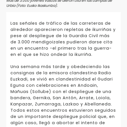
Más de 3.000 jóvenes vascos se dieron cita en las campas de
Urbia (Foto: Eusko Ikaskuntza).
Las señales de tráfico de las carreteras de
alrededor aparecieron repletas de ikurriñas y
pese al despliegue de la Guardia Civil más
de 3.000 mendigoizales pudieron darse cita
en un encuentro -el primero tras la guerra-
en el que se hizo ondear la ikurriña.
Una semana más tarde y obedeciendo las
consignas de la emisora clandestina Radio
Euzkadi, se vivió en clandestinidad el Gudari
Eguna con celebraciones en Andoain,
Mañuas (Sollube) con el despliegue de una
bandera, Gernika, San Antón, Arrate, Loiola,
Kanpazar, Zumarraga, Lazkao y Abellaneda.
Todos estos encuentros estuvieron seguidos
de un importante despliegue policial que, en
algún caso, llegó a abortar el intento de