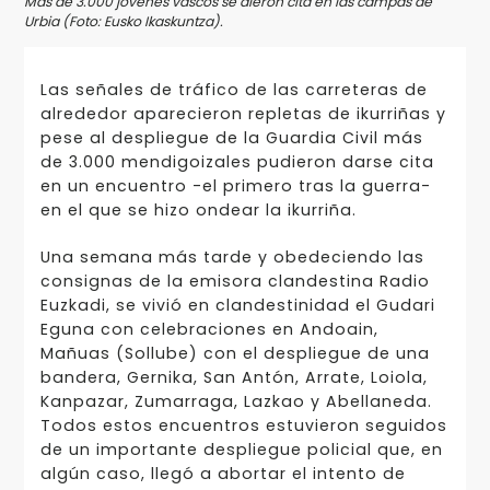
Más de 3.000 jóvenes vascos se dieron cita en las campas de
Urbia (Foto: Eusko Ikaskuntza).
Las señales de tráfico de las carreteras de
alrededor aparecieron repletas de ikurriñas y
pese al despliegue de la Guardia Civil más
de 3.000 mendigoizales pudieron darse cita
en un encuentro -el primero tras la guerra-
en el que se hizo ondear la ikurriña.
Una semana más tarde y obedeciendo las
consignas de la emisora clandestina Radio
Euzkadi, se vivió en clandestinidad el Gudari
Eguna con celebraciones en Andoain,
Mañuas (Sollube) con el despliegue de una
bandera, Gernika, San Antón, Arrate, Loiola,
Kanpazar, Zumarraga, Lazkao y Abellaneda.
Todos estos encuentros estuvieron seguidos
de un importante despliegue policial que, en
algún caso, llegó a abortar el intento de