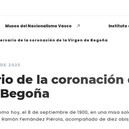
Museo del Nacionalismo Vasco
Instituto
versario de la coronación de la Virgen de Begoña
 DE 2025
EUSKADI THINK NEXT
rio de la coronación
Opiniones dispares
e Begoña
respecto a lo que significa
ser político o política
como hoy, el 8 de septiembre de 1900, en una misa s
LEER MÁS
ia, Ramón Fernández Piérola, acompañado de diez obi