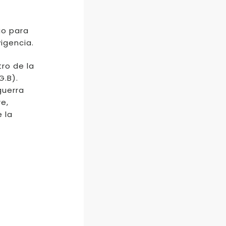
io para
vigencia.
tro de la
G.B).
guerra
e,
 la