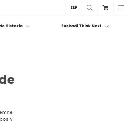
ESP
 de Historia
Euskadi Think Next
 de
olemne
spos y