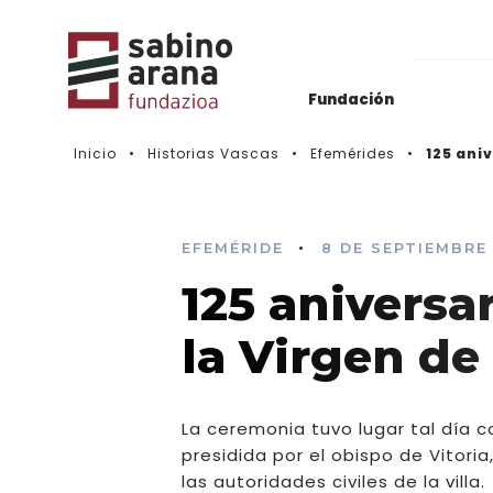
Fundación
Inicio
Historias Vascas
Efemérides
125 ani
Archivos del Nacionalismo Vasco
Actualidad
Biblioteca & Hemeroteca
Histórico de convocatorias
•
EFEMÉRIDE
8 DE SEPTIEMBRE
125 aniversa
Vídeos
la Virgen d
La ceremonia tuvo lugar tal día 
presidida por el obispo de Vitor
las autoridades civiles de la villa.