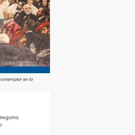
 contemplar en la
 Begoña.
o