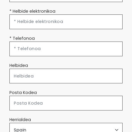
* Helbide elektronikoa
* Telefonoa
Helbidea
Posta Kodea
Herrialdea