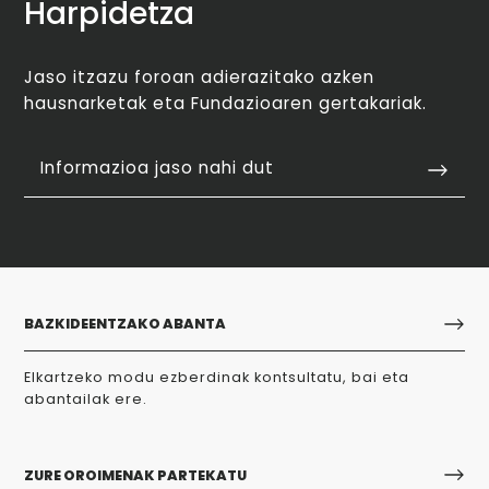
Harpidetza
Jaso itzazu foroan adierazitako azken
hausnarketak eta Fundazioaren gertakariak.
Informazioa jaso nahi dut
BAZKIDEENTZAKO ABANTA
Elkartzeko modu ezberdinak kontsultatu, bai eta
abantailak ere.
ZURE OROIMENAK PARTEKATU