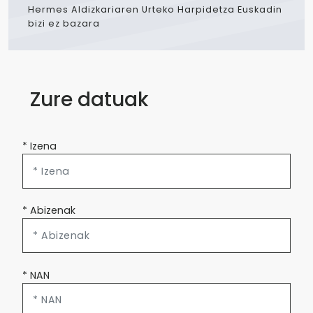
Hermes Aldizkariaren Urteko Harpidetza Euskadin
bizi ez bazara
Zure datuak
* Izena
* Abizenak
* NAN