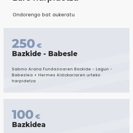
Ondorengo bat aukeratu
250
€
Bazkide - Babesle
Sabino Arana Fundazioaren Bazkide - Lagun -
Babeslea + Hermes Aldizkariaren urteko
harpidetza
100
€
Bazkidea