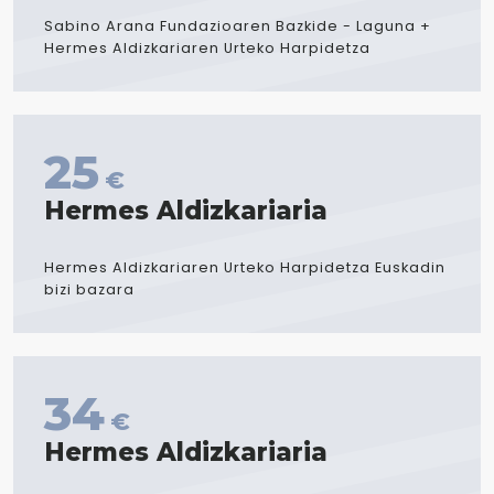
Sabino Arana Fundazioaren Bazkide - Laguna +
Hermes Aldizkariaren Urteko Harpidetza
25
€
Hermes Aldizkariaria
Hermes Aldizkariaren Urteko Harpidetza Euskadin
bizi bazara
34
€
Hermes Aldizkariaria