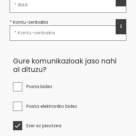
* Kontu-zenbakia
i
Gure komunikazioak jaso nahi
al dituzu?
Posta bidez
Posta elektroniko bidez
Ezer ez jasotzea