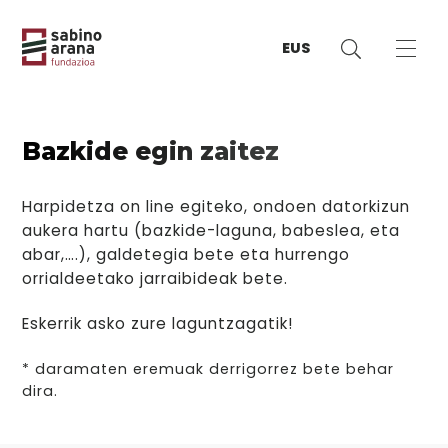
EUS
Bazkide egin zaitez
Harpidetza on line egiteko, ondoen datorkizun
aukera hartu (bazkide-laguna, babeslea, eta
abar,….), galdetegia bete eta hurrengo
orrialdeetako jarraibideak bete.
Eskerrik asko zure laguntzagatik!
* daramaten eremuak derrigorrez bete behar
dira.