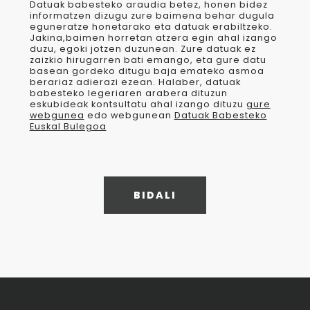
Datuak babesteko araudia betez, honen bidez
informatzen dizugu zure baimena behar dugula
eguneratze honetarako eta datuak erabiltzeko.
Jakina,baimen horretan atzera egin ahal izango
duzu, egoki jotzen duzunean. Zure datuak ez
zaizkio hirugarren bati emango, eta gure datu
basean gordeko ditugu baja emateko asmoa
berariaz adierazi ezean. Halaber, datuak
babesteko legeriaren arabera dituzun
eskubideak kontsultatu ahal izango dituzu
gure
webgunea
edo webgunean
Datuak Babesteko
Euskal Bulegoa
BIDALI