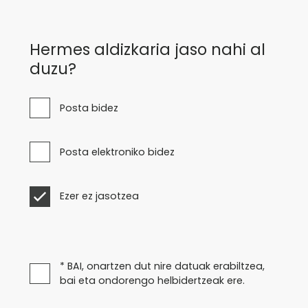
Hermes aldizkaria jaso nahi al
duzu?
Posta bidez
Posta elektroniko bidez
Ezer ez jasotzea
* BAI, onartzen dut nire datuak erabiltzea,
bai eta ondorengo helbidertzeak ere.