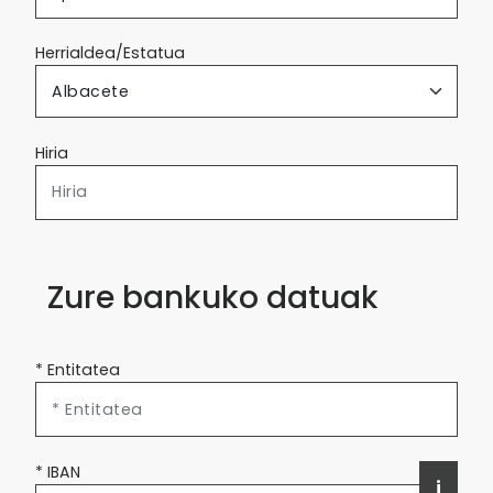
Herrialdea/Estatua
Hiria
Zure bankuko datuak
* Entitatea
* IBAN
i