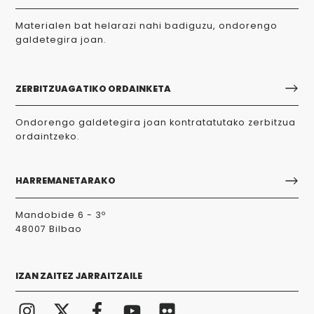
Materialen bat helarazi nahi badiguzu, ondorengo
galdetegira joan.
ZERBITZUAGATIKO ORDAINKETA
Ondorengo galdetegira joan kontratatutako zerbitzua
ordaintzeko.
HARREMANETARAKO
Mandobide 6 - 3º
48007 Bilbao
IZAN ZAITEZ JARRAITZAILE