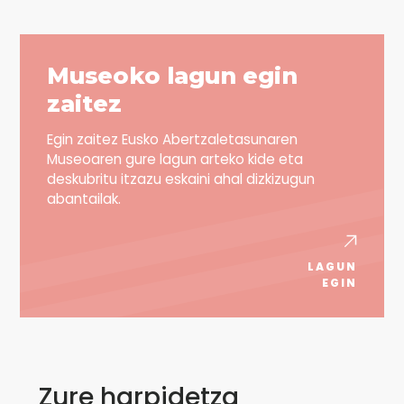
Museoko lagun egin
zaitez
Egin zaitez Eusko Abertzaletasunaren
Museoaren gure lagun arteko kide eta
deskubritu itzazu eskaini ahal dizkizugun
abantailak.
LAGUN
EGIN
Zure harpidetza