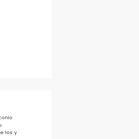
tonio
u
e los y