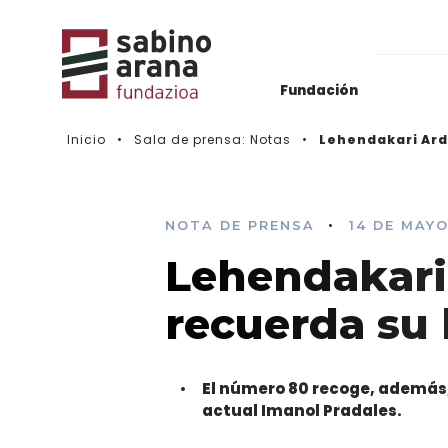
Fundación
Inicio
Sala de prensa: Notas
Lehendakari Ard
Archivos del Nacionalismo Vasco
Actualidad
Biblioteca & Hemeroteca
Histórico de convocatorias
•
NOTA DE PRENSA
14 DE MAYO
Lehendakari
Vídeos
recuerda su
El número 80 recoge, además, 
actual Imanol Pradales.