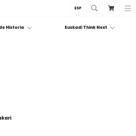
ESP
 de Historia
Euskadi Think Next
akari