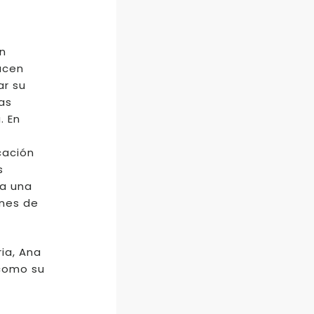
un
acen
ar su
as
. En
cación
s
 a una
ones de
ia, Ana
 como su