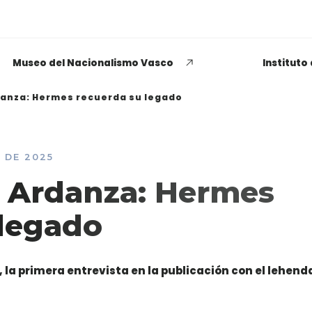
Museo del Nacionalismo Vasco
Instituto
anza: Hermes recuerda su legado
 DE 2025
EUSKADI THINK NEXT
 Ardanza: Hermes
Opiniones dispares
 legado
respecto a lo que significa
ser político o política
la primera entrevista en la publicación con el lehend
LEER MÁS