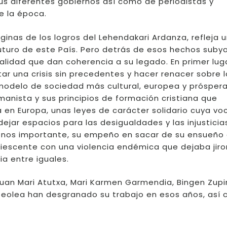
sus diferentes gobiernos así como de periodistas y
e la época.
inas de los logros del Lehendakari Ardanza, refleja 
 futuro de este País. Pero detrás de esos hechos suby
alidad que dan coherencia a su legado. En primer lug
r una crisis sin precedentes y hacer renacer sobre l
 modelo de sociedad más cultural, europea y próspera
anista y sus principios de formación cristiana que
 en Europa, unas leyes de carácter solidario cuya vo
dejar espacios para las desigualdades y las injusticia
menos importante, su empeño en sacar de su ensueño
iescente con una violencia endémica que dejaba jir
a entre iguales.
an Mari Atutxa, Mari Karmen Garmendia, Bingen Zupir
zpeolea han desgranado su trabajo en esos años, así