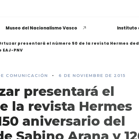
Museo del Nacionalismo Vasco
Instituto
Ortuzar presentará el número 50 de la revista Hermes ded
de EAJ-PNV
•
DE COMUNICACIÓN
6 DE NOVIEMBRE DE 2015
EUSKADI THINK NEXT
ar presentará el
Opiniones dispares
respecto a lo que significa
e la revista Hermes
ser político o política
150 aniversario del
LEER MÁS
e Sabino Arana y 12