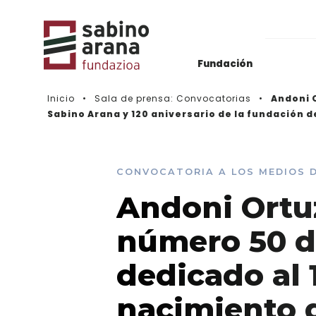
Fundación
Inicio
Sala de prensa: Convocatorias
Andoni 
Sabino Arana y 120 aniversario de la fundación 
Archivos del Nacionalismo Vasco
Actualidad
Biblioteca & Hemeroteca
Histórico de convocatorias
CONVOCATORIA A LOS MEDIOS 
Vídeos
Andoni Ortuz
número 50 d
dedicado al 
nacimiento d