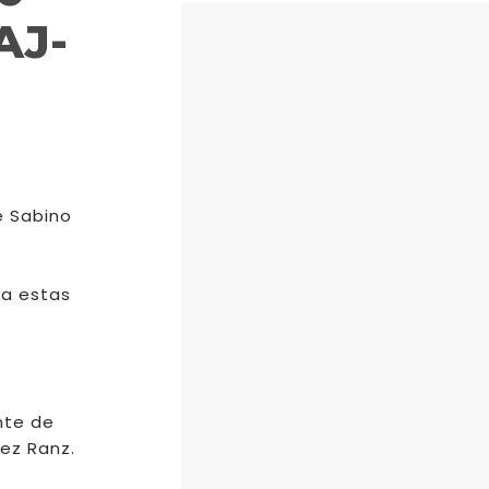
AJ-
e Sabino
 a estas
nte de
ez Ranz.