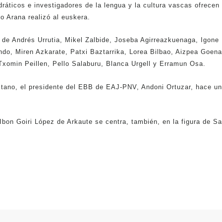
ráticos e investigadores de la lengua y la cultura vascas ofrecen
no Arana realizó al euskera.
 de Andrés Urrutia, Mikel Zalbide, Joseba Agirreazkuenaga, Igone
ndo, Miren Azkarate, Patxi Baztarrika, Lorea Bilbao, Aizpea Goena
 Txomin Peillen, Pello Salaburu, Blanca Urgell y Erramun Osa.
ritano, el presidente del EBB de EAJ-PNV, Andoni Ortuzar, hace un
 Ibon Goiri López de Arkaute se centra, también, en la figura de S