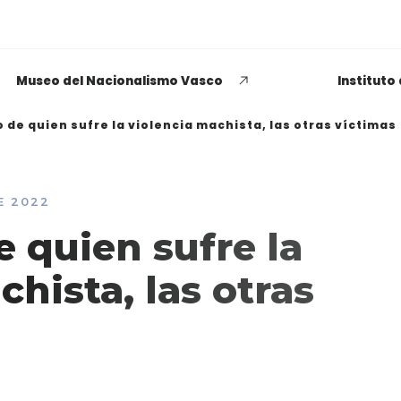
Museo del Nacionalismo Vasco
Instituto
o de quien sufre la violencia machista, las otras víctimas
E 2022
EUSKADI THINK NEXT
e quien sufre la
Opiniones dispares
chista, las otras
respecto a lo que significa
ser político o política
LEER MÁS