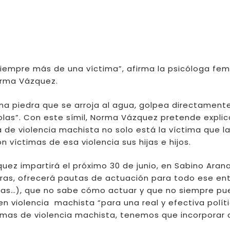
siempre más de una víctima”, afirma la psicóloga femi
orma Vázquez.
na piedra que se arroja al agua, golpea directament
las”. Con este símil, Norma Vázquez pretende explic
 de violencia machista no solo está la víctima que la
 víctimas de esa violencia sus hijas e hijos.
uez impartirá el próximo 30 de junio, en Sabino Aran
horas, ofrecerá pautas de actuación para todo ese en
gas…), que no sabe cómo actuar y que no siempre p
n violencia machista “para una real y efectiva polít
timas de violencia machista, tenemos que incorporar 