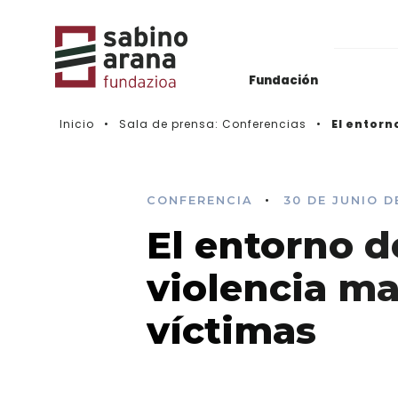
Fundación
Inicio
Sala de prensa: Conferencias
El entorn
Archivos del Nacionalismo Vasco
Actualidad
Biblioteca & Hemeroteca
Histórico de convocatorias
•
CONFERENCIA
30 DE JUNIO D
El entorno d
Vídeos
violencia ma
víctimas