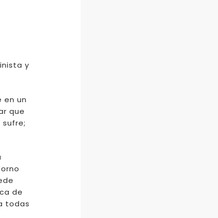
nista y
e en un
ar que
 sufre;
a
torno
uede
ica de
a todas