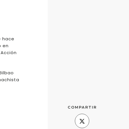
e hace
o en
 Acción
Bilbao
machista
COMPARTIR