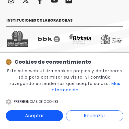
INSTITUCIONES COLABORADORAS
Cookies de consentimiento
© 2026 Sabino Arana Fundazioa
Este sitio web utiliza cookies propias y de terceros
sólo para optimizar su visita. Si continúa
navegando entendemos que acepta su uso.
Más
información
PREFERENCIAS DE COOKIES
Aviso legal
Aceptar
Rechazar
Canal Interno de Información