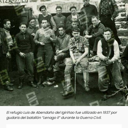
El refugio Luis de Abendaño del Igiriñao fue utilizado en 1937 por
gudaris del batallón “Lenago il” durante la Guerra Civil.