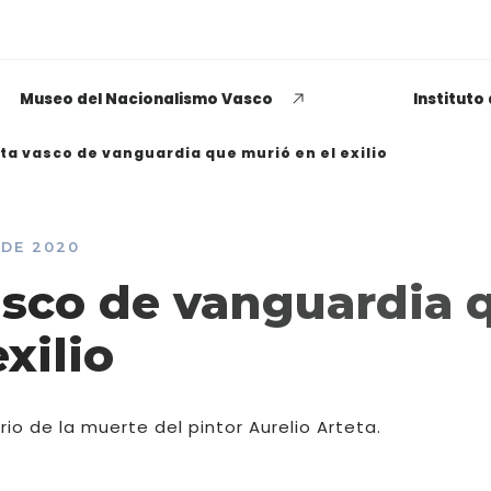
Museo del Nacionalismo Vasco
Instituto
sta vasco de vanguardia que murió en el exilio
 DE 2020
EUSKADI THINK NEXT
asco de vanguardia 
Opiniones dispares
xilio
respecto a lo que significa
ser político o política
o de la muerte del pintor Aurelio Arteta.
LEER MÁS