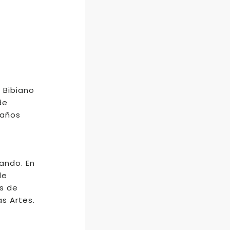
 Bibiano
de
 años
nando. En
de
as de
s Artes.