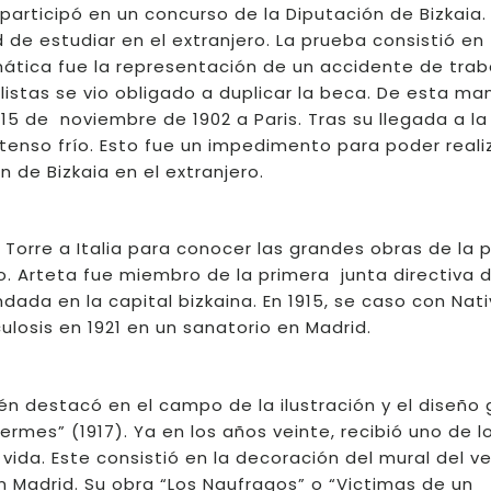
 participó en un concurso de la Diputación de Bizkaia.
d de estudiar en el extranjero. La prueba consistió en
ática fue la representación de un accidente de traba
nalistas se vio obligado a duplicar la beca. De esta ma
 15 de noviembre de 1902 a Paris. Tras su llegada a la
tenso frío. Esto fue un impedimento para poder reali
 de Bizkaia en el extranjero.
e Torre a Italia para conocer las grandes obras de la 
no. Arteta fue miembro de la primera junta directiva d
dada en la capital bizkaina. En 1915, se caso con Nat
rculosis en 1921 en un sanatorio en Madrid.
 destacó en el campo de la ilustración y el diseño g
ermes” (1917). Ya en los años veinte, recibió uno de l
ida. Este consistió en la decoración del mural del ve
en Madrid. Su obra “Los Naufragos” o “Victimas de un