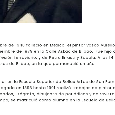
bre de 1940 falleció en México el pintor vasco Aurelio
iciembre de 1879 en la Calle Askao de Bilbao. Fue hijo 
esión ferroviario, y de Petra Errasti y Zabala. A los 14
icios de Bilbao, en la que permaneció un año.
iar en la Escuela Superior de Bellas Artes de San Fer
legada en 1898 hasta 1901 realizó trabajos de pintor 
ados, litógrafo, dibujante de periódicos y de revist
po, se matriculó como alumno en la Escuela de Bella