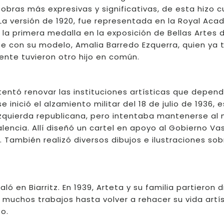
obras más expresivas y significativas, de esta hizo c
). La versión de 1920, fue representada en la Royal Ac
 la primera medalla en la exposición de Bellas Artes d
arse con su modelo, Amalia Barredo Ezquerra, quien ya 
mente tuvieron otro hijo en común.
ntentó renovar las instituciones artísticas que depend
inició el alzamiento militar del 18 de julio de 1936, 
 izquierda republicana, pero intentaba mantenerse al
encia. Allí diseñó un cartel en apoyo al Gobierno Va
 También realizó diversos dibujos e ilustraciones sob
taló en Biarritz. En 1939, Arteta y su familia partieron 
 muchos trabajos hasta volver a rehacer su vida artí
to.