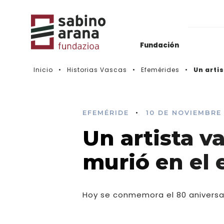
Fundación
Inicio
Historias Vascas
Efemérides
Un arti
Archivos del Nacionalismo Vasco
Actualidad
Biblioteca & Hemeroteca
Histórico de convocatorias
•
EFEMÉRIDE
10 DE NOVIEMBRE
Un artista v
Vídeos
murió en el e
Hoy se conmemora el 80 aniversari