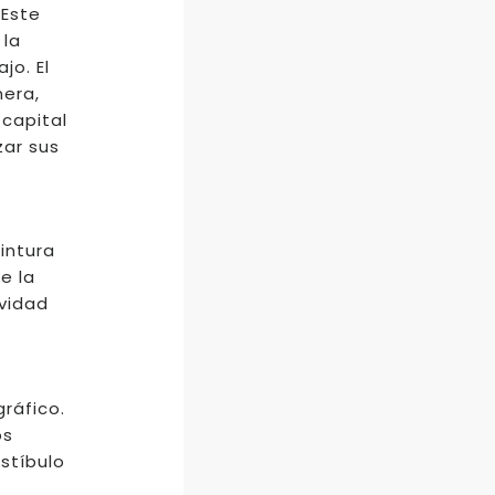
 Este
 la
jo. El
nera,
 capital
zar sus
pintura
e la
ividad
ráfico.
os
stíbulo