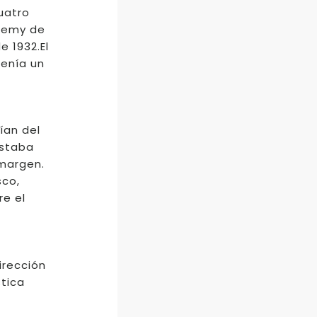
uatro
ademy de
e 1932.El
tenía un
ían del
estaba
 margen.
sco,
re el
dirección
stica