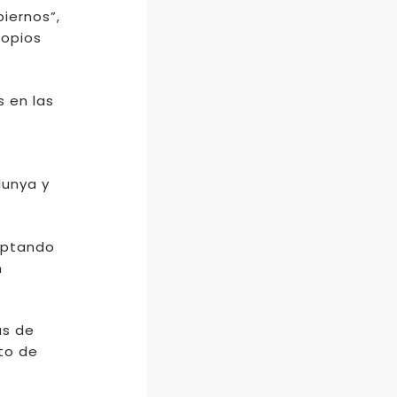
iernos”,
ropios
 en las
lunya y
ceptando
n
ás de
to de