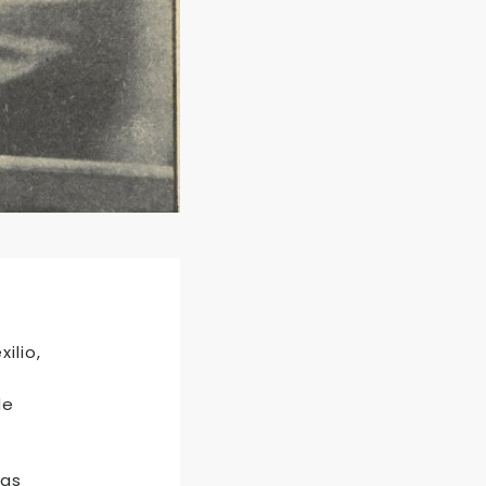
ilio,
de
las