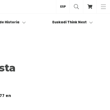
ESP
 de Historia
Euskadi Think Next
sta
977 en