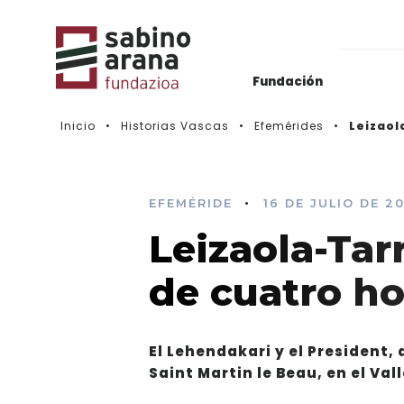
Fundación
Inicio
Historias Vascas
Efemérides
Leizaol
Archivos del Nacionalismo Vasco
Actualidad
Biblioteca & Hemeroteca
Histórico de convocatorias
•
EFEMÉRIDE
16 DE JULIO DE 2
Leizaola-Tar
Vídeos
de cuatro ho
El Lehendakari y el President, a
Saint Martin le Beau, en el Vall