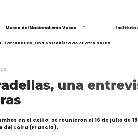
Museo del Nacionalismo Vasco
Instituto
a-Tarradellas, una entrevista de cuatro horas
025
EUSKADI THINK NEXT
radellas, una entrevi
Opiniones dispares
ras
respecto a lo que significa
ser político o política
mbos en el exilio, se reunieron el 16 de julio de 1
LEER MÁS
e del Loira (Francia).