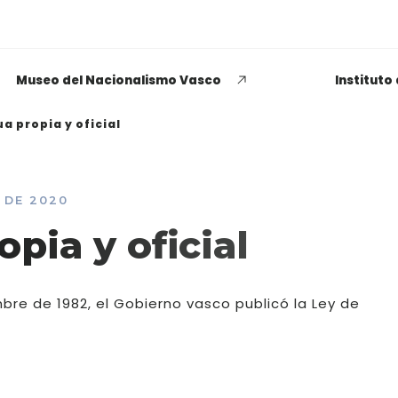
Museo del Nacionalismo Vasco
Instituto
a propia y oficial
 DE 2020
EUSKADI THINK NEXT
pia y oficial
Opiniones dispares
respecto a lo que significa
bre de 1982, el Gobierno vasco publicó la Ley de
ser político o política
LEER MÁS