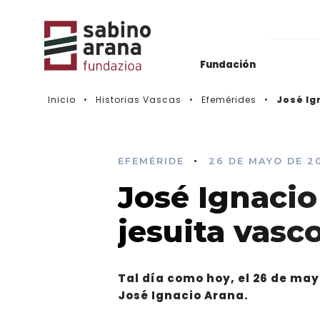
Fundación
Inicio
Historias Vascas
Efemérides
José Ig
Archivos del Nacionalismo Vasco
Actualidad
Biblioteca & Hemeroteca
Histórico de convocatorias
•
EFEMÉRIDE
26 DE MAYO DE 2
José Ignacio
Vídeos
jesuita vasc
Tal día como hoy, el 26 de mayo
José Ignacio Arana.