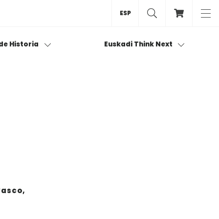
ESP
 de Historia
Euskadi Think Next
vasco,