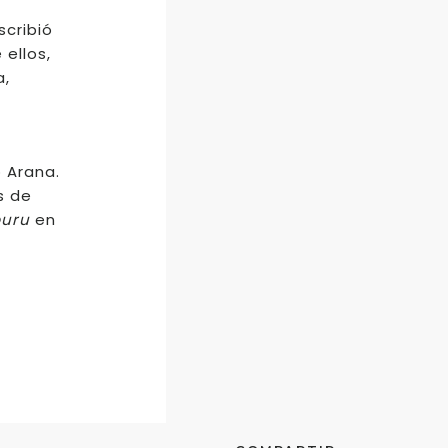
scribió
 ellos,
a,
o Arana.
s de
iburu
en