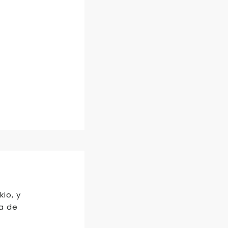
io, y
a de