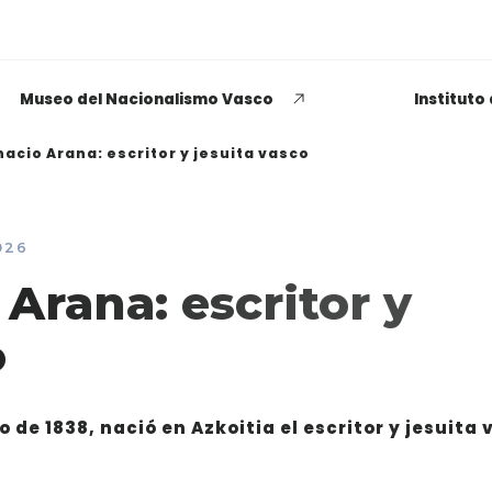
Museo del Nacionalismo Vasco
Instituto
nacio Arana: escritor y jesuita vasco
026
EUSKADI THINK NEXT
 Arana: escritor y
Opiniones dispares
o
respecto a lo que significa
ser político o política
 de 1838, nació en Azkoitia el escritor y jesuita 
LEER MÁS