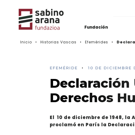
Fundación
Inicio
Historias Vascas
Efemérides
Declara
Archivos del Nacionalismo Vasco
Actualidad
Biblioteca & Hemeroteca
Histórico de convocatorias
•
EFEMÉRIDE
10 DE DICIEMBRE 
Declaración 
Vídeos
Derechos H
El 10 de diciembre de 1948, la
proclamó en París la Declarac