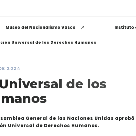
Museo del Nacionalismo Vasco
Instituto
ción Universal de los Derechos Humanos
DE 2024
EUSKADI THINK NEXT
Universal de los
Opiniones dispares
umanos
respecto a lo que significa
ser político o política
 Asamblea General de las Naciones Unidas aprobó
LEER MÁS
ión Universal de Derechos Humanos.