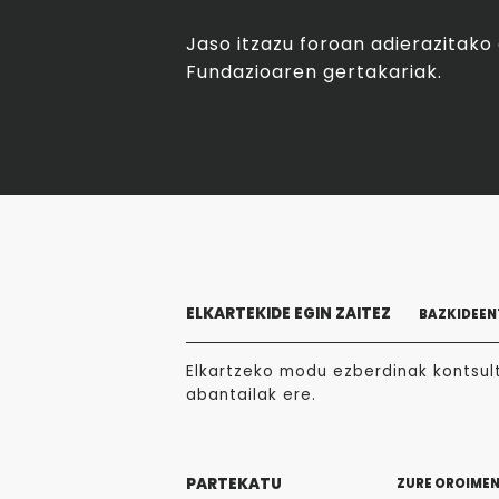
Jaso itzazu foroan adierazitak
Fundazioaren gertakariak.
ELKARTEKIDE EGIN ZAITEZ
BAZKIDEEN
Elkartzeko modu ezberdinak kontsult
abantailak ere.
PARTEKATU
ZURE OROIME