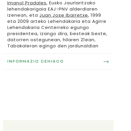
Imanol Pradales
, Eusko Jaurlaritzako
lehendakarigaia EAJ-PNV alderdiaren
izenean, eta
Juan Jose Ibarretxe
, 1999
eta 2009 arteko Lehendakaria eta Agirre
Lehendakaria Centerreko egungo
presidentea, izango dira, besteak beste,
datorren ostegunean, hilaren 21ean,
Tabakaleran egingo den jardunaldian
INFORMAZIO GEHIAGO