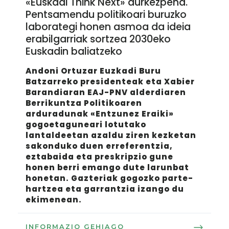
«Euskadi Think Next» aurkezpena.
Pentsamendu politikoari buruzko
laborategi honen asmoa da ideia
erabilgarriak sortzea 2030eko
Euskadin baliatzeko
Andoni Ortuzar Euzkadi Buru
Batzarreko presidenteak eta Xabier
Barandiaran EAJ-PNV alderdiaren
Berrikuntza Politikoaren
arduradunak «Entzunez Eraiki»
gogoetaguneari lotutako
lantaldeetan azaldu ziren kezketan
sakonduko duen erreferentzia,
eztabaida eta preskripzio gune
honen berri emango dute larunbat
honetan. Gazteriak gogozko parte-
hartzea eta garrantzia izango du
ekimenean.
INFORMAZIO GEHIAGO