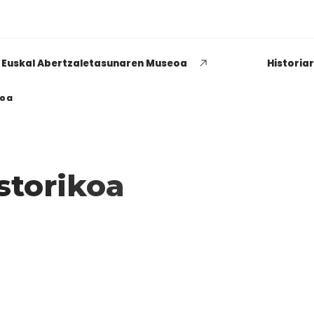
Euskal Abertzaletasunaren Museoa
Historia
koa
storikoa
EUSKADI THINK NEXT
Zenbat buru, hainbat aburu
politikaria izatearen
esanguraz
GEHIAGO IRAKURRI