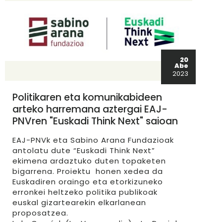
20
Abe
2023
Politikaren eta komunikabideen
arteko harremana aztergai EAJ-
PNVren "Euskadi Think Next" saioan
EAJ-PNVk eta Sabino Arana Fundazioak
antolatu dute “Euskadi Think Next”
ekimena ardaztuko duten topaketen
bigarrena. Proiektu honen xedea da
Euskadiren oraingo eta etorkizuneko
erronkei heltzeko politika publikoak
euskal gizartearekin elkarlanean
proposatzea.