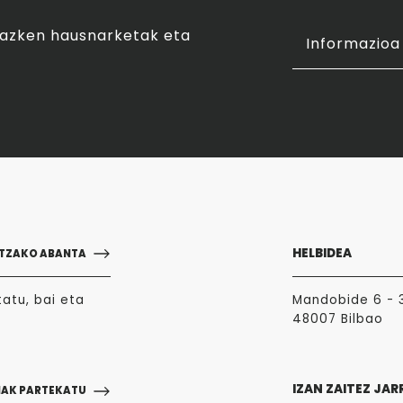
o azken hausnarketak eta
Informazioa 
HELBIDEA
TZAKO ABANTA
atu, bai eta
Mandobide 6 - 
48007 Bilbao
IZAN ZAITEZ JAR
NAK PARTEKATU