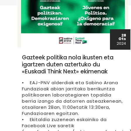
28
Ots
2024
Gazteek politika nola ikusten eta
igartzen duten aztertuko du
«Euskadi Think Next» ekimenak
• EAJ-PNV alderdiak eta Sabino Arana
Fundazioak abian jarritako berrikuntza
politikoaren laborategiaren topaldia
berria izango da datorren asteazkenean,
otsailaren 28an, 11:00etatik 13:30era,
Fundazioaren egoitzan.
• Ekitaldia zuzenean eskainiko da
Facebook Live saretik