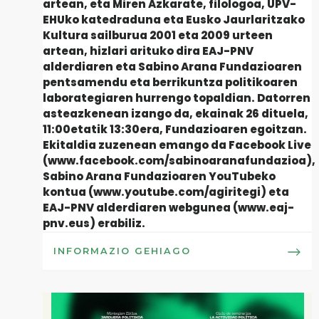
artean, eta Miren Azkarate, filologoa, UPV-
EHUko katedraduna eta Eusko Jaurlaritzako
Kultura sailburua 2001 eta 2009 urteen
artean, hizlari arituko dira EAJ-PNV
alderdiaren eta Sabino Arana Fundazioaren
pentsamendu eta berrikuntza politikoaren
laborategiaren hurrengo topaldian. Datorren
asteazkenean izango da, ekainak 26 dituela,
11:00etatik 13:30era, Fundazioaren egoitzan.
Ekitaldia zuzenean emango da Facebook Live
(www.facebook.com/sabinoaranafundazioa),
Sabino Arana Fundazioaren YouTubeko
kontua (www.youtube.com/agiritegi) eta
EAJ-PNV alderdiaren webgunea (www.eaj-
pnv.eus) erabiliz.
INFORMAZIO GEHIAGO