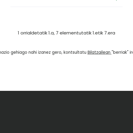
1 orrialdetatik 1.a, 7 elementutatik 1.etik 7.era
mazio gehiago nahi izanez gero, kontsultatu
Bilatzailean
"berriak" i