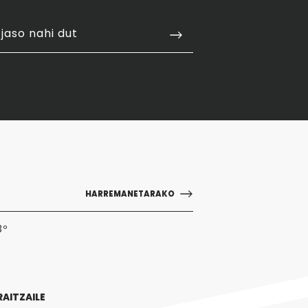
jaso nahi dut
HARREMANETARAKO
3º
RAITZAILE