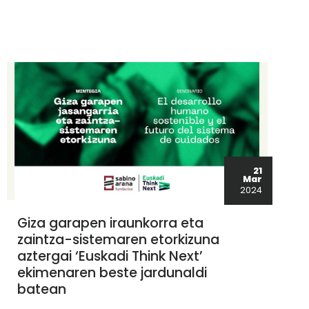
21
Mar
2024
Giza garapen iraunkorra eta
zaintza-sistemaren etorkizuna
aztergai ‘Euskadi Think Next’
ekimenaren beste jardunaldi
batean