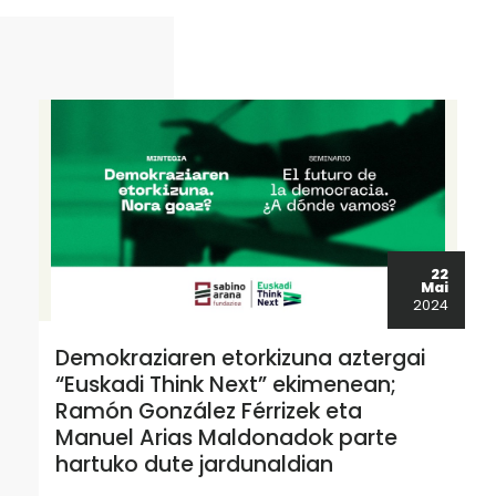
22
Mai
2024
Demokraziaren etorkizuna aztergai
“Euskadi Think Next” ekimenean;
Ramón González Férrizek eta
Manuel Arias Maldonadok parte
hartuko dute jardunaldian