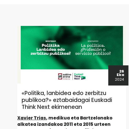
26
Eka
2024
«Politika, lanbidea edo zerbitzu
publikoa?» eztabaidagai Euskadi
Think Next ekimenean
Xavier Trias
, medikua eta Bartzelonako
alkatea izandakoa 2011 eta 2015 urteen