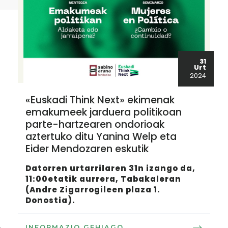
31
Urt
2024
«Euskadi Think Next» ekimenak
emakumeek jarduera politikoan
parte-hartzearen ondorioak
aztertuko ditu Yanina Welp eta
Eider Mendozaren eskutik
Datorren urtarrilaren 31n izango da,
11:00etatik aurrera, Tabakaleran
(Andre Zigarrogileen plaza 1.
Donostia).
INFORMAZIO GEHIAGO