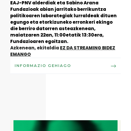
EAJ-PNV alderdiak eta Sabino Arana
Fundazioak abian jarritako berrikuntza
politikoaren laborategiak lurraldeak dituen
egungo eta etorkizuneko erronkeri ekingo
die berriro datorren asteazkenean,
maiatzaren 22an, 11:00etatik 13:30era,
Fundazioaren egoitzan.
Azkenean, ekitaldia
EZ DA STREAMING BIDEZ
EMANGO
INFORMAZIO GEHIAGO