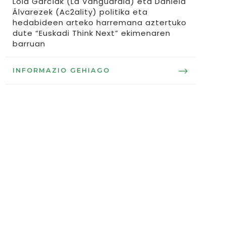
Lola Garcíak (La Vanguardia) eta Daniela
Álvarezek (Ac2ality) politika eta
hedabideen arteko harremana aztertuko
dute “Euskadi Think Next” ekimenaren
barruan
INFORMAZIO GEHIAGO