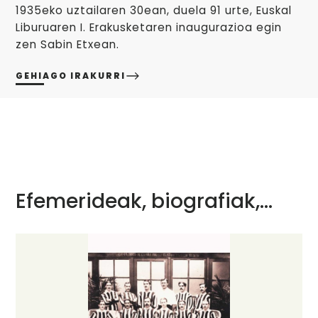
1935eko uztailaren 30ean, duela 91 urte, Euskal
Liburuaren I. Erakusketaren inaugurazioa egin
zen Sabin Etxean.
GEHIAGO IRAKURRI
Efemerideak, biografiak,…