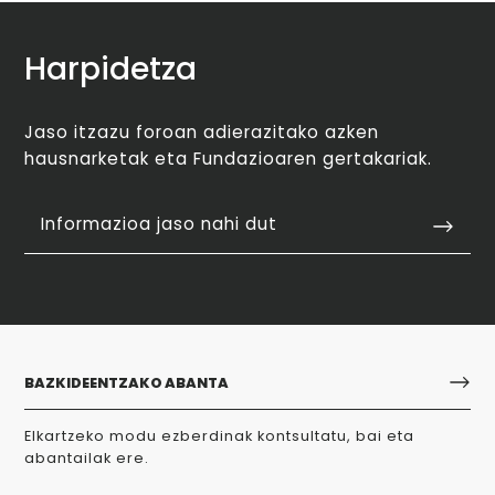
Harpidetza
Jaso itzazu foroan adierazitako azken
hausnarketak eta Fundazioaren gertakariak.
Informazioa jaso nahi dut
BAZKIDEENTZAKO ABANTA
Elkartzeko modu ezberdinak kontsultatu, bai eta
abantailak ere.