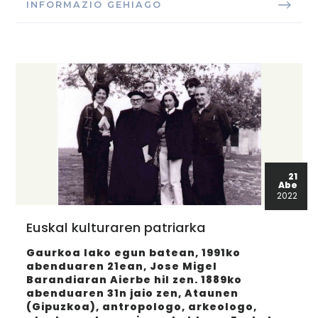
INFORMAZIO GEHIAGO
21
Abe
2022
Euskal kulturaren patriarka
Gaurkoa lako egun batean, 1991ko
abenduaren 21ean, Jose Migel
Barandiaran Aierbe hil zen. 1889ko
abenduaren 31n jaio zen, Ataunen
(Gipuzkoa), antropologo, arkeologo,