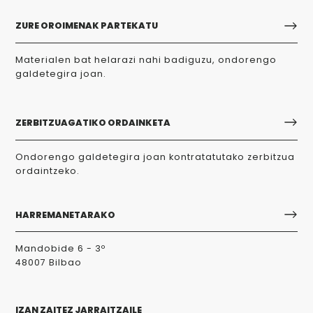
ZURE OROIMENAK PARTEKATU
Materialen bat helarazi nahi badiguzu, ondorengo
galdetegira joan.
ZERBITZUAGATIKO ORDAINKETA
Ondorengo galdetegira joan kontratatutako zerbitzua
ordaintzeko.
HARREMANETARAKO
Mandobide 6 - 3º
48007 Bilbao
IZAN ZAITEZ JARRAITZAILE