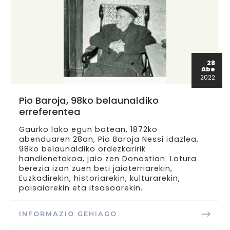
28
Abe
2022
Pio Baroja, 98ko belaunaldiko
erreferentea
Gaurko lako egun batean, 1872ko
abenduaren 28an, Pio Baroja Nessi idazlea,
98ko belaunaldiko ordezkaririk
handienetakoa, jaio zen Donostian. Lotura
berezia izan zuen beti jaioterriarekin,
Euzkadirekin, historiarekin, kulturarekin,
paisaiarekin eta itsasoarekin.
INFORMAZIO GEHIAGO