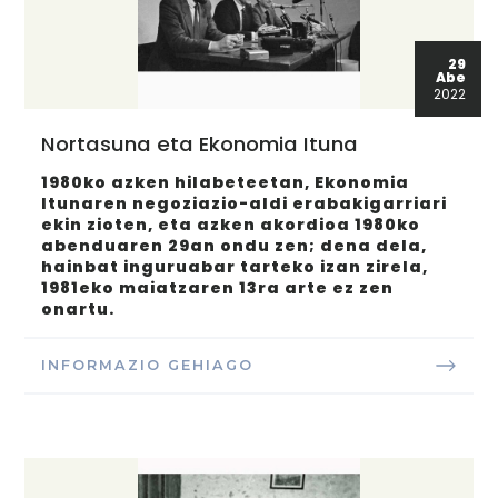
29
Abe
2022
Nortasuna eta Ekonomia Ituna
1980ko azken hilabeteetan, Ekonomia
Itunaren negoziazio-aldi erabakigarriari
ekin zioten, eta azken akordioa 1980ko
abenduaren 29an ondu zen; dena dela,
hainbat inguruabar tarteko izan zirela,
1981eko maiatzaren 13ra arte ez zen
onartu.
INFORMAZIO GEHIAGO