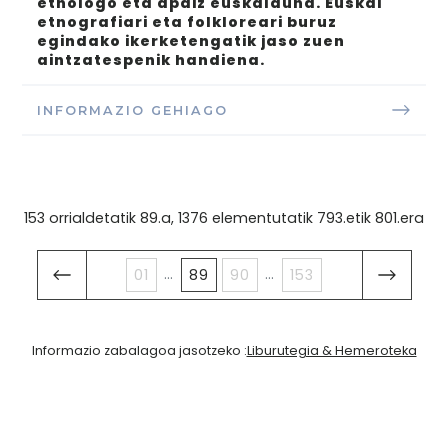
etnologo eta apaiz euskalduna. Euskal
etnografiari eta folkloreari buruz
egindako ikerketengatik jaso zuen
aintzatespenik handiena.
INFORMAZIO GEHIAGO
153 orrialdetatik 89.a, 1376 elementutatik 793.etik 801.era
...
...
01
89
90
153
Informazio zabalagoa jasotzeko :
Liburutegia & Hemeroteka