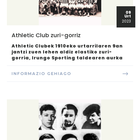
09
Urt
2023
Athletic Club zuri-gorriz
Athletic Clubek 1910eko urtarrilaren 9an
jantzi zuen lehen aldiz elastiko zuri-
gorria, Irungo Sporting taldearen aurka
INFORMAZIO GEHIAGO