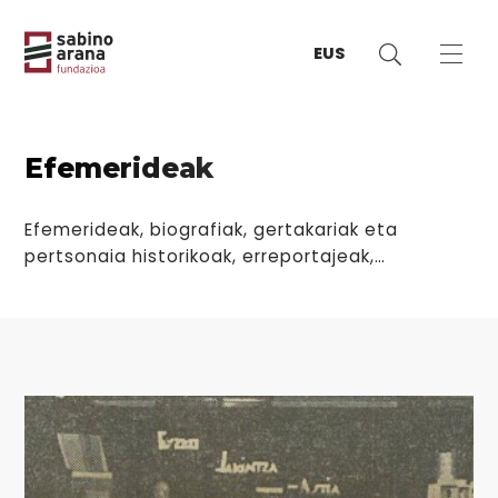
EUS
Efemerideak
Efemerideak, biografiak, gertakariak eta
pertsonaia historikoak, erreportajeak,…