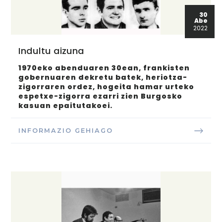
30
Abe
2022
Indultu aizuna
1970eko abenduaren 30ean, frankisten
gobernuaren dekretu batek, heriotza-
zigorraren ordez, hogeita hamar urteko
espetxe-zigorra ezarri zien Burgosko
kasuan epaitutakoei.
INFORMAZIO GEHIAGO