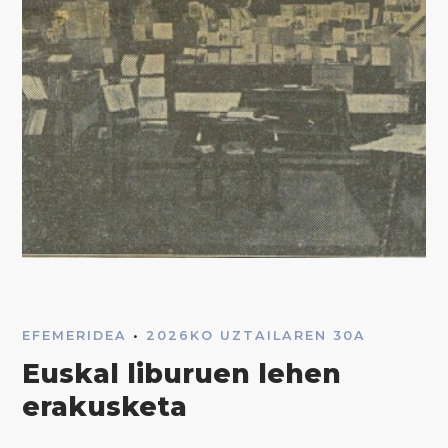
EFEMERIDEA
•
2026KO UZTAILAREN 30A
Euskal liburuen lehen
erakusketa