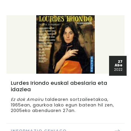
27
Abe
2022
Lurdes Iriondo euskal abeslaria eta
idazlea
Ez dok Amairu
taldearen sortzaileetakoa,
1965ean, gaurkoa lako egun batean hil zen,
2005eko abenduaren 27an.
INFORMAZIO GEHIAGO