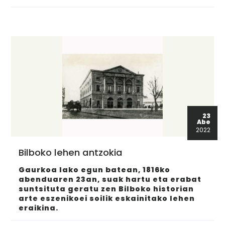
23
Abe
2022
Bilboko lehen antzokia
Gaurkoa lako egun batean, 1816ko
abenduaren 23an, suak hartu eta erabat
suntsituta geratu zen Bilboko historian
arte eszenikoei soilik eskainitako lehen
eraikina.