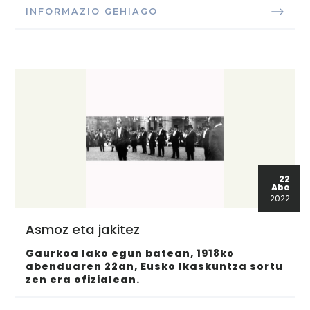
INFORMAZIO GEHIAGO
22
Abe
2022
Asmoz eta jakitez
Gaurkoa lako egun batean, 1918ko
abenduaren 22an, Eusko Ikaskuntza sortu
zen era ofizialean.