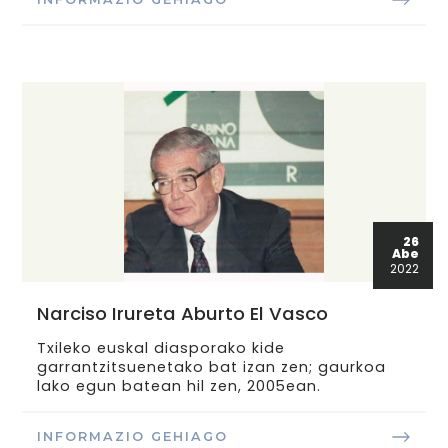
26
Abe
2022
Narciso Irureta Aburto El Vasco
Txileko euskal diasporako kide
garrantzitsuenetako bat izan zen; gaurkoa
lako egun batean hil zen, 2005ean.
INFORMAZIO GEHIAGO