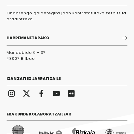
Ondorengo galdetegira joan kontratatutako zerbitzua
ordaintzeko.
HARREMANETARAKO
Mandobide 6 - 3º
48007 Bilbao
IZAN ZAITEZ JARRAITZAILE
ERAKUNDE KOLABORATZAILEAK