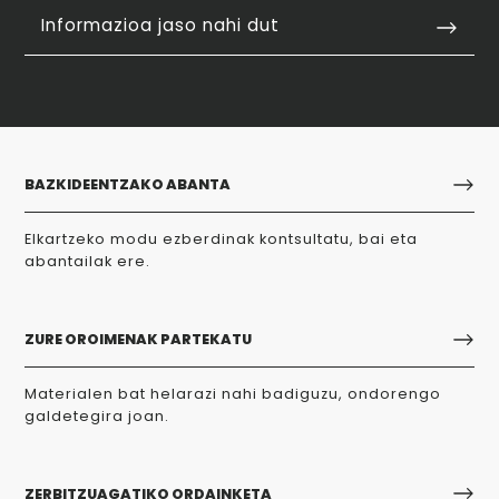
Informazioa jaso nahi dut
BAZKIDEENTZAKO ABANTA
Elkartzeko modu ezberdinak kontsultatu, bai eta
abantailak ere.
ZURE OROIMENAK PARTEKATU
Materialen bat helarazi nahi badiguzu, ondorengo
galdetegira joan.
ZERBITZUAGATIKO ORDAINKETA