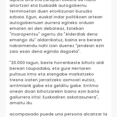
aitortzari eta Euskadik autogobernu
terminoetan duen etorkizunari buruzko
ezbaia. Egun, euskal indar politikoen artean
autogobernuan aurrera egiteko orduan
ematen ari den debateaz, Esteban
"itxaropentsu" agertu da "Alderdiak dena
emango du" aldarrikatuz, baina era berean
nabarmendu nahi izan duenez "jendeari ezin
zaio esan dena eginda dagoela".
"20.000 lagun, beste horrenbeste bihotz aldi
berean taupadaka, eta gure Herriaren
pultsua irmo eta etengabe markatzeko
tresna izaten jarraitzeko asmoari eutsiz,
arritmiarik gabe eta gelditu gabe. Erritmo
onean doan bihotzarekin baino ezin baita
gailurrera iritsi: Euskadiren askatasunera",
amaitu du.
acompasado puede una persona alcanzar la