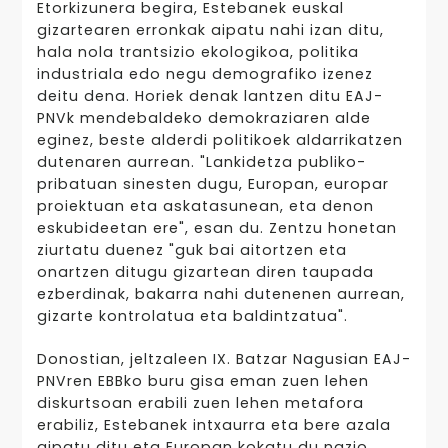
Etorkizunera begira, Estebanek euskal
gizartearen erronkak aipatu nahi izan ditu,
hala nola trantsizio ekologikoa, politika
industriala edo negu demografiko izenez
deitu dena. Horiek denak lantzen ditu EAJ-
PNVk mendebaldeko demokraziaren alde
eginez, beste alderdi politikoek aldarrikatzen
dutenaren aurrean. "Lankidetza publiko-
pribatuan sinesten dugu, Europan, europar
proiektuan eta askatasunean, eta denon
eskubideetan ere", esan du. Zentzu honetan
ziurtatu duenez "guk bai aitortzen eta
onartzen ditugu gizartean diren taupada
ezberdinak, bakarra nahi dutenenen aurrean,
gizarte kontrolatua eta baldintzatua".
Donostian, jeltzaleen IX. Batzar Nagusian EAJ-
PNVren EBBko buru gisa eman zuen lehen
diskurtsoan erabili zuen lehen metafora
erabiliz, Estebanek intxaurra eta bere azala
aipatu ditu eta Europan kokatu du nazio