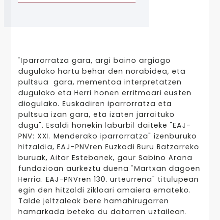
"Iparrorratza gara, argi baino argiago
dugulako hartu behar den norabidea, eta
pultsua gara, mementoa interpretatzen
dugulako eta Herri honen erritmoari eusten
diogulako. Euskadiren iparrorratza eta
pultsua izan gara, eta izaten jarraituko
dugu". Esaldi honekin laburbil daiteke "EAJ-
PNV: XXI. Menderako iparrorratza" izenburuko
hitzaldia, EAJ-PNVren Euzkadi Buru Batzarreko
buruak, Aitor Estebanek, gaur Sabino Arana
fundazioan aurkeztu duena "Martxan dagoen
Herria. EAJ-PNVren 130. urteurrena" titulupean
egin den hitzaldi zikloari amaiera emateko.
Talde jeltzaleak bere hamahirugarren
hamarkada beteko du datorren uztailean.