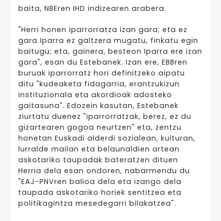
baita, NBEren IHD indizearen arabera.
"Herri honen iparrorratza izan gara; eta ez
gara Iparra ez galtzera mugatu, finkatu egin
baitugu; eta, gainera, besteon Iparra ere izan
gara", esan du Estebanek. Izan ere, EBBren
buruak iparrorratz hori definitzeko aipatu
ditu "kudeaketa fidagarria, erantzukizun
instituzionala eta akordioak adosteko
gaitasuna". Edozein kasutan, Estebanek
ziurtatu duenez "iparrorratzak, berez, ez du
gizartearen gogoa neurtzen" eta, zentzu
honetan Euskadi alderdi sozialean, kulturan,
lurralde mailan eta belaunaldien artean
askotariko taupadak bateratzen dituen
Herria dela esan ondoren, nabarmendu du
"EAJ-PNVren balioa dela eta izango dela
taupada askotariko horiek sentitzea eta
politikagintza mesedegarri bilakatzea".