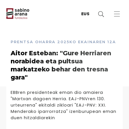
EUS
PRENTSA OHARRA
2025KO EKAINAREN 12A
Aitor Esteban: "Gure Herriaren
norabidea eta pultsua
markatzeko behar den tresna
gara"
EBBren presidenteak eman dio amaiera
"Martxan dagoen Herria. EAJ-PNVren 130.
urteurrena" ekitaldi zikloari "EAJ-PNV: XXI.
Menderako iparrorratza" izenburupean eman
duen hitzaldiarekin