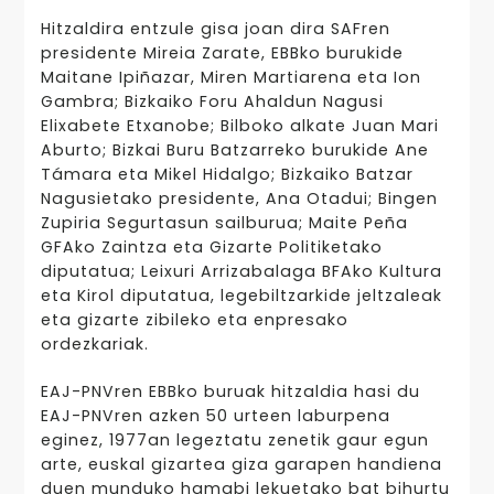
Hitzaldira entzule gisa joan dira SAFren
presidente Mireia Zarate, EBBko burukide
Maitane Ipiñazar, Miren Martiarena eta Ion
Gambra; Bizkaiko Foru Ahaldun Nagusi
Elixabete Etxanobe; Bilboko alkate Juan Mari
Aburto; Bizkai Buru Batzarreko burukide Ane
Támara eta Mikel Hidalgo; Bizkaiko Batzar
Nagusietako presidente, Ana Otadui; Bingen
Zupiria Segurtasun sailburua; Maite Peña
GFAko Zaintza eta Gizarte Politiketako
diputatua; Leixuri Arrizabalaga BFAko Kultura
eta Kirol diputatua, legebiltzarkide jeltzaleak
eta gizarte zibileko eta enpresako
ordezkariak.
EAJ-PNVren EBBko buruak hitzaldia hasi du
EAJ-PNVren azken 50 urteen laburpena
eginez, 1977an legeztatu zenetik gaur egun
arte, euskal gizartea giza garapen handiena
duen munduko hamabi lekuetako bat bihurtu