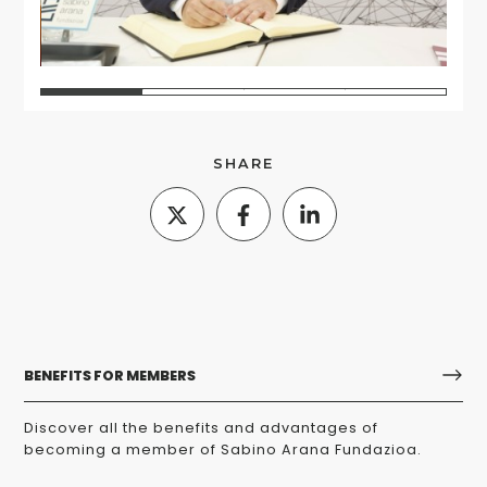
1
2
3
4
SHARE
BENEFITS FOR MEMBERS
Discover all the benefits and advantages of
becoming a member of Sabino Arana Fundazioa.