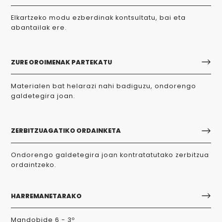
Elkartzeko modu ezberdinak kontsultatu, bai eta
abantailak ere.
ZURE OROIMENAK PARTEKATU
Materialen bat helarazi nahi badiguzu, ondorengo
galdetegira joan.
ZERBITZUAGATIKO ORDAINKETA
Ondorengo galdetegira joan kontratatutako zerbitzua
ordaintzeko.
HARREMANETARAKO
Mandobide 6 - 3º