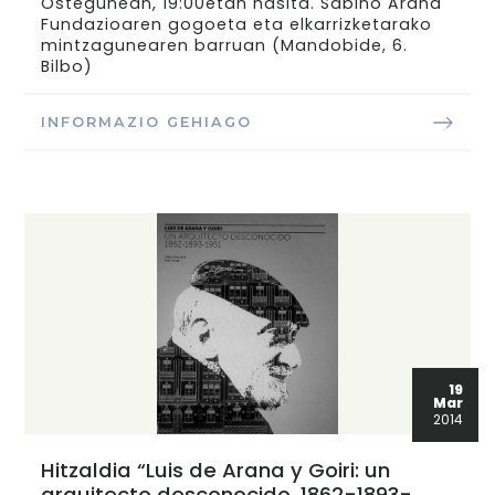
Ostegunean, 19:00etan hasita. Sabino Arana
Fundazioaren gogoeta eta elkarrizketarako
mintzagunearen barruan (Mandobide, 6.
Bilbo)
INFORMAZIO GEHIAGO
19
Mar
2014
Hitzaldia “Luis de Arana y Goiri: un
arquitecto desconocido, 1862-1893-