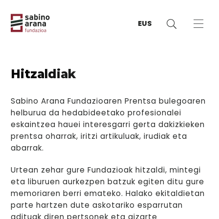
EUS
Hitzaldiak
Sabino Arana Fundazioaren Prentsa bulegoaren
helburua da hedabideetako profesionalei
eskaintzea hauei interesgarri gerta dakizkieken
prentsa oharrak, iritzi artikuluak, irudiak eta
abarrak.
Urtean zehar gure Fundazioak hitzaldi, mintegi
eta liburuen aurkezpen batzuk egiten ditu gure
memoriaren berri emateko. Halako ekitaldietan
parte hartzen dute askotariko esparrutan
adituak diren pertsonek eta gizarte