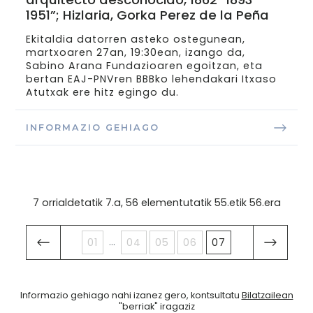
1951”; Hizlaria, Gorka Perez de la Peña
Ekitaldia datorren asteko ostegunean,
martxoaren 27an, 19:30ean, izango da,
Sabino Arana Fundazioaren egoitzan, eta
bertan EAJ-PNVren BBBko lehendakari Itxaso
Atutxak ere hitz egingo du.
INFORMAZIO GEHIAGO
7 orrialdetatik 7.a, 56 elementutatik 55.etik 56.era
...
01
04
05
06
07
Informazio gehiago nahi izanez gero, kontsultatu
Bilatzailean
"berriak" iragaziz