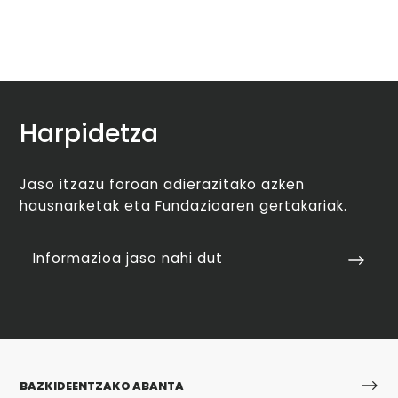
Harpidetza
Jaso itzazu foroan adierazitako azken
hausnarketak eta Fundazioaren gertakariak.
Informazioa jaso nahi dut
BAZKIDEENTZAKO ABANTA