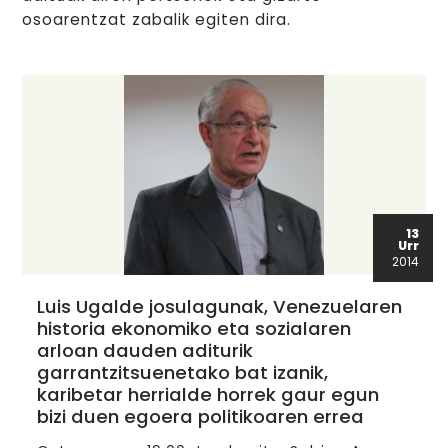
osoarentzat zabalik egiten dira.
13
Urr
2014
Luis Ugalde josulagunak, Venezuelaren
historia ekonomiko eta sozialaren
arloan dauden aditurik
garrantzitsuenetako bat izanik,
karibetar herrialde horrek gaur egun
bizi duen egoera politikoaren errea