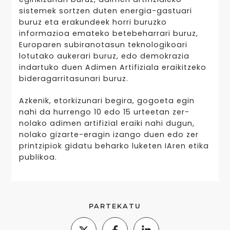
sistemek sortzen duten energia-gastuari
buruz eta erakundeek horri buruzko
informazioa emateko betebeharrari buruz,
Europaren subiranotasun teknologikoari
lotutako aukerari buruz, edo demokrazia
indartuko duen Adimen Artifiziala eraikitzeko
bideragarritasunari buruz.
Azkenik, etorkizunari begira, gogoeta egin
nahi da hurrengo 10 edo 15 urteetan zer-
nolako adimen artifizial eraiki nahi dugun,
nolako gizarte-eragin izango duen edo zer
printzipiok gidatu beharko luketen IAren etika
publikoa.
PARTEKATU