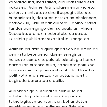
katedraduna, ikertzailea, dibulgatzailea eta
irakaslea, Adimen Artifizialaren erronkez eta
aukerez mintzatuko dira ikuspegi etiko eta
humanistatik, datorren asteko astehelenean,
azaroak 10, 19:00etatik aurrera, Sabino Arana
Fundazioan egingo den solasaldian. Miriam
Duque kazetariak moderatuko du saioa.
Ekitaldia publikoarentzat irekia izango da.
Adimen artifiziala gure gizartean betetzen ari
den -eta bete behar duen- zereginari
heltzeko asmoz, topaldiak teknologia horrek
dakartzan erronka etiko, sozial eta politikoei
buruzko mintzagunea ireki nahi du, filosofia
politikotik eta zientzia konputazionaletik
begirada bateratua erabiliz.
Aurrekoaz gain, saioaren helburua da
eztabaida piztea estatuek korporazio
teknologikoen aurrean izan behar duten
eginkizunari buruz, adimen artifizialeko