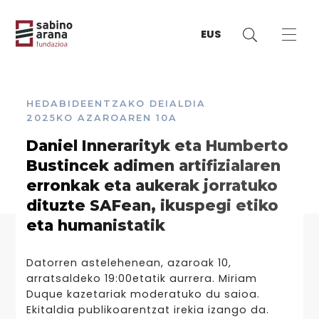
EUS
HEDABIDEENTZAKO DEIALDIA
2025KO AZAROAREN 10A
Daniel Innerarityk eta Humberto
Bustincek adimen artifizialaren
erronkak eta aukerak jorratuko
dituzte SAFean, ikuspegi etiko
eta humanistatik
Datorren astelehenean, azaroak 10,
arratsaldeko 19:00etatik aurrera. Miriam
Duque kazetariak moderatuko du saioa.
Ekitaldia publikoarentzat irekia izango da.