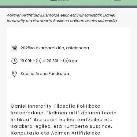
Adimen Artifiziala ikusmolde etiko eta humanistatik. Daniel
Innerarity eta Humberto Bustince adituen arteko solasaldia
2025ko azaroaren 10a, astelehena
19:00h -(e)tik 20:30h -(e)tara
Sabino Arana Fundazioa
Daniel Innerarity, Filosofia Politikoko
katedraduna, “Adimen artifizialaren teoria
kritikoa” liburuaren egilea, ikertzailea eta
saiakera-egilea, eta Humberto Bustince,
Konputazio eta Adimen Artifizialeko