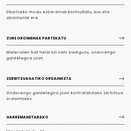
Elkartzeko modu ezberdinak kontsultatu, bai eta
abantailak ere.
ZURE OROIMENAK PARTEKATU
Materialen bat helarazi nahi badiguzu, ondorengo
galdetegira joan.
ZERBITZUAGATIKO ORDAINKETA
Ondorengo galdetegira joan kontratatutako zerbitzua
ordaintzeko.
HARREMANETARAKO