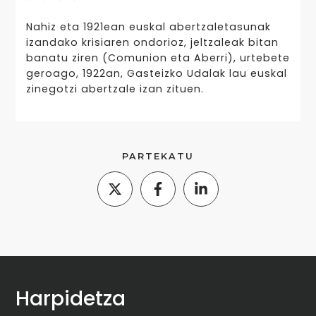
Nahiz eta 1921ean euskal abertzaletasunak
izandako krisiaren ondorioz, jeltzaleak bitan
banatu ziren (Comunion eta Aberri), urtebete
geroago, 1922an, Gasteizko Udalak lau euskal
zinegotzi abertzale izan zituen.
PARTEKATU
Harpidetza