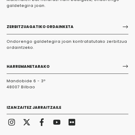
galdetegira joan.
ZERBITZUAGATIKO ORDAINKETA
Ondorengo galdetegira joan kontratatutako zerbitzua
ordaintzeko.
HARREMANETARAKO
Mandobide 6 - 3º
48007 Bilbao
IZAN ZAITEZ JARRAITZAILE