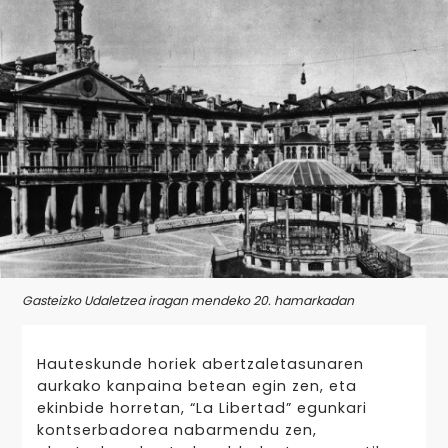
Gasteizko Udaletzea iragan mendeko 20. hamarkadan
Hauteskunde horiek abertzaletasunaren
aurkako kanpaina betean egin zen, eta
ekinbide horretan, “La Libertad” egunkari
kontserbadorea nabarmendu zen,