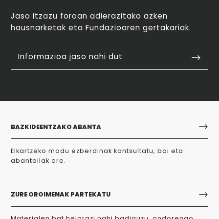
Jaso itzazu foroan adierazitako azken
hausnarketak eta Fundazioaren gertakariak.
Informazioa jaso nahi dut
BAZKIDEENTZAKO ABANTA
Elkartzeko modu ezberdinak kontsultatu, bai eta
abantailak ere.
ZURE OROIMENAK PARTEKATU
Materialen bat helarazi nahi badiguzu, ondorengo