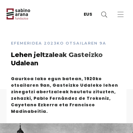
EUS
EFEMERIDEA
2023KO OTSAILAREN 9A
Lehen jeltzaleak Gasteizko
Udalean
Gaurkoa lako egun batean, 1920ko
otsailaren 9an, Gasteizko Udaleko lehen
zinegotzi abertzaleak hautatu zituzten,
zehazki, Pablo Fernández de Trokoniz,
Cayetano Ezkerra eta Francisco
Madinabeitia.