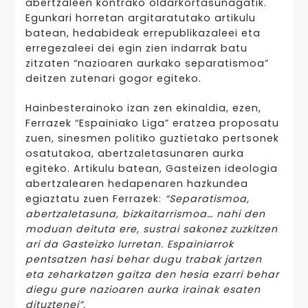
abertzaleen kontrako oldarkortasunagatik.
Egunkari horretan argitaratutako artikulu
batean, hedabideak errepublikazaleei eta
erregezaleei dei egin zien indarrak batu
zitzaten “nazioaren aurkako separatismoa”
deitzen zutenari gogor egiteko.
Hainbesterainoko izan zen ekinaldia, ezen,
Ferrazek “Espainiako Liga” eratzea proposatu
zuen, sinesmen politiko guztietako pertsonek
osatutakoa, abertzaletasunaren aurka
egiteko. Artikulu batean, Gasteizen ideologia
abertzalearen hedapenaren hazkundea
egiaztatu zuen Ferrazek:
“Separatismoa,
abertzaletasuna, bizkaitarrismoa… nahi den
moduan deituta ere, sustrai sakonez zuzkitzen
ari da Gasteizko lurretan. Espainiarrok
pentsatzen hasi behar dugu trabak jartzen
eta zeharkatzen gaitza den hesia ezarri behar
diegu gure nazioaren aurka irainak esaten
dituztenei”.