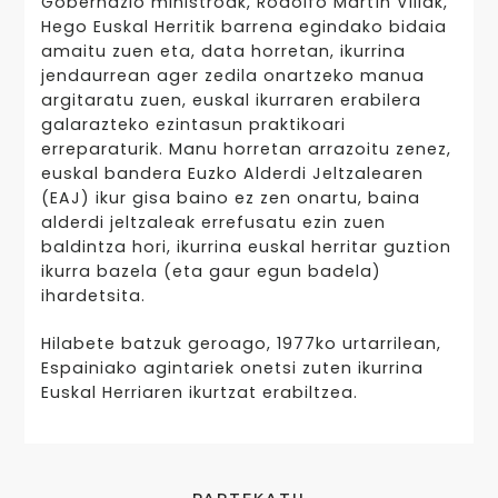
Gobernazio ministroak, Rodolfo Martín Villak,
Hego Euskal Herritik barrena egindako bidaia
amaitu zuen eta, data horretan, ikurrina
jendaurrean ager zedila onartzeko manua
argitaratu zuen, euskal ikurraren erabilera
galarazteko ezintasun praktikoari
erreparaturik. Manu horretan arrazoitu zenez,
euskal bandera Euzko Alderdi Jeltzalearen
(EAJ) ikur gisa baino ez zen onartu, baina
alderdi jeltzaleak errefusatu ezin zuen
baldintza hori, ikurrina euskal herritar guztion
ikurra bazela (eta gaur egun badela)
ihardetsita.
Hilabete batzuk geroago, 1977ko urtarrilean,
Espainiako agintariek onetsi zuten ikurrina
Euskal Herriaren ikurtzat erabiltzea.