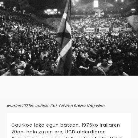
Ikurrina 1977ko Iruñako EAJ-PNVren Batzar Nagusian.
Gaurkoa lako egun batean, 1976ko irailaren
20an, hain zuzen ere, UCD alderdiaren