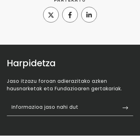
PARTEKATU
Harpidetza
Jaso itzazu foroan adierazitako azken
hausnarketak eta Fundazioaren gertakariak.
Informazioa jaso nahi dut