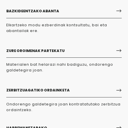
BAZKIDEENTZAKO ABANTA
Elkartzeko modu ezberdinak kontsultatu, bai eta
abantailak ere.
ZURE OROIMENAK PARTEKATU
Materialen bat helarazi nahi badiguzu, ondorengo
galdetegira joan.
ZERBITZUAGATIKO ORDAINKETA
Ondorengo galdetegira joan kontratatutako zerbitzua
ordaintzeko.
HARREMANETARAKO