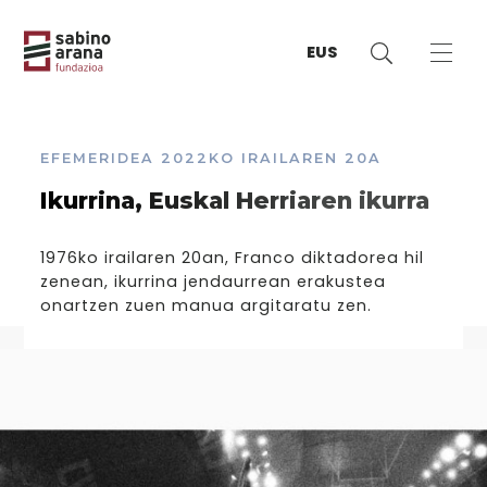
EUS
EFEMERIDEA
2022KO IRAILAREN 20A
Ikurrina, Euskal Herriaren ikurra
1976ko irailaren 20an, Franco diktadorea hil
zenean, ikurrina jendaurrean erakustea
onartzen zuen manua argitaratu zen.