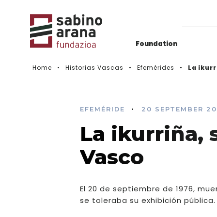
Foundation
Home
Historias Vascas
Efemérides
La ikur
Gaurkotasuna
Deialdien Historikoa
•
EFEMÉRIDE
20 SEPTEMBER 2
La ikurriña,
Videos
Vasco
El 20 de septiembre de 1976, muert
se toleraba su exhibición pública.