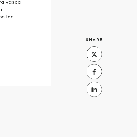
ra vasca
n
os los
SHARE