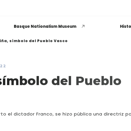
Basque Nationalism Museum
Histo
riña, símbolo del Pueblo Vasco
022
EUSKADI THINK NEXT
 símbolo del Pueblo
Opiniones dispares
respecto a lo que significa
ser político o política
o el dictador Franco, se hizo pública una directriz po
LEER MÁS