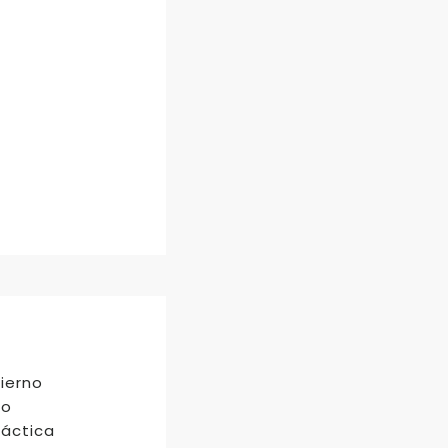
bierno
zo
ráctica