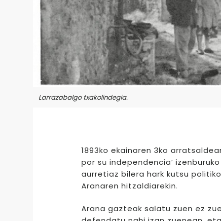
Larrazabalgo txakolindegia.
1893ko ekainaren 3ko arratsaldean
por su independencia’ izenburuko
aurretiaz bilera hark kutsu politi
Aranaren hitzaldiarekin.
Arana gazteak salatu zuen ez zuel
defendatu nahi izan zuenean, eta