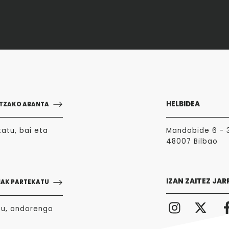
HELBIDEA
TZAKO ABANTA
atu, bai eta
Mandobide 6 - 
48007 Bilbao
IZAN ZAITEZ JAR
NAK PARTEKATU
zu, ondorengo