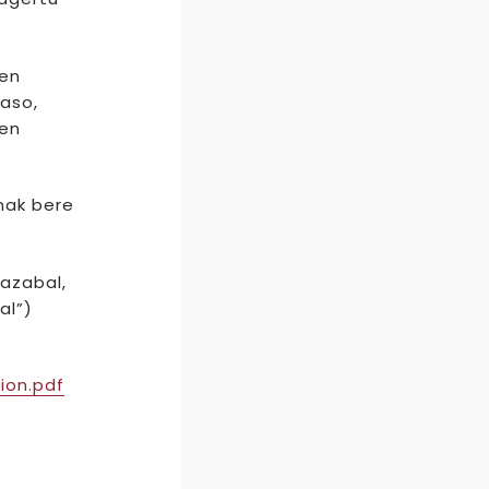
ren
jaso,
zen
anak bere
razabal,
al”)
ion.pdf