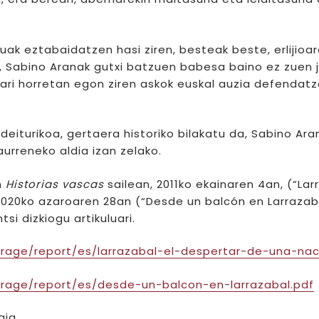
ak eztabaidatzen hasi ziren, besteak beste, erlijioa
an, Sabino Aranak gutxi batzuen babesa baino ez zuen 
kari horretan egon ziren askok euskal auzia defendat
deiturikoa, gertaera historiko bilakatu da, Sabino Ar
aurreneko aldia izan zelako.
n
Historias vascas
sailean, 2011ko ekainaren 4an, (“Lar
2020ko azaroaren 28an (“Desde un balcón en Larrazab
tsi dizkiogu artikuluari.
rage/report/es/larrazabal-el-despertar-de-una-nac
orage/report/es/desde-un-balcon-en-larrazabal.pdf
gia.