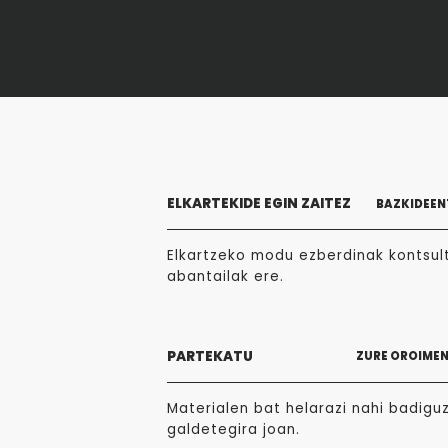
ELKARTEKIDE EGIN ZAITEZ
BAZKIDEEN
Elkartzeko modu ezberdinak kontsult
abantailak ere.
PARTEKATU
ZURE OROIME
Materialen bat helarazi nahi badigu
galdetegira joan.