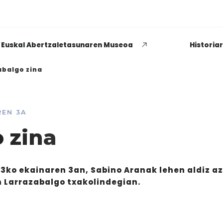
Euskal Abertzaletasunaren Museoa
Historia
abalgo zina
REN 3A
EUSKADI THINK NEXT
 zina
Zenbat buru, hainbat aburu
politikaria izatearen
3ko ekainaren 3an, Sabino Aranak lehen aldiz a
esanguraz
n Larrazabalgo txakolindegian.
GEHIAGO IRAKURRI