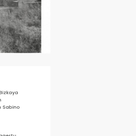
‘Bizkaya
n
n Sabino
 agertu