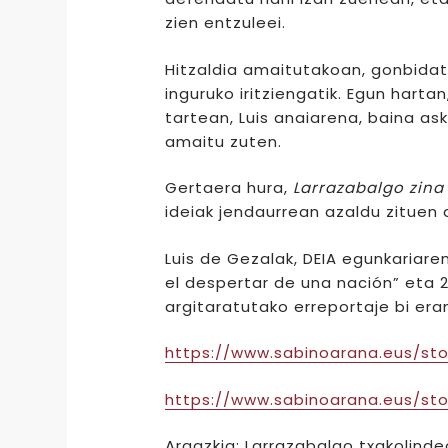
zien entzuleei.
Hitzaldia amaitutakoan, gonbidatu
inguruko iritziengatik. Egun hart
tartean, Luis anaiarena, baina as
amaitu zuten.
Gertaera hura,
Larrazabalgo zina
ideiak jendaurrean azaldu zituen 
Luis de Gezalak, DEIA egunkariare
el despertar de una nación” eta 
argitaratutako erreportaje bi eran
https://www.sabinoarana.eus/sto
https://www.sabinoarana.eus/st
Argazkia: Larrazabalgo txakolinde