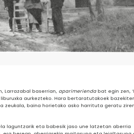
, Larrazabal baserrian,
aparimerienda
bat egin zen, 
 liburuxka aurkezteko. Hara bertaratutakoek bazekite
koa zeukala, baina horietako asko harrituta geratu zire
a laguntzarik eta babesik jaso une latzetan aberria
, era berean, aberriarekin maitasuna eta leialtasuna