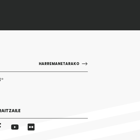
HARREMANETARAKO
3º
RAITZAILE