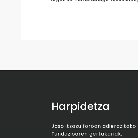
Harpidetza
Jaso itzazu foroan adierazitak
Fundazioaren gertakariak.