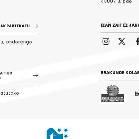
48007 Bilbao
IZAN ZAITEZ JAR
NAK PARTEKATU
zu, ondorengo
ERAKUNDE KOLA
GATIKO
A
tatutako