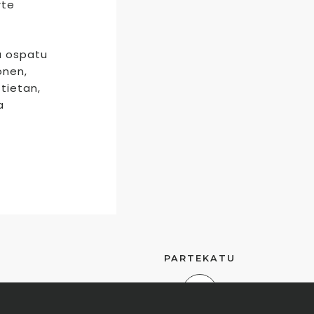
rte
a ospatu
onen,
tietan,
a
PARTEKATU