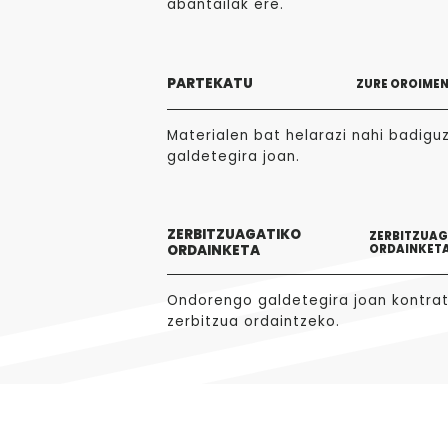
abantailak ere.
PARTEKATU
ZURE OROIME
Materialen bat helarazi nahi badigu
galdetegira joan.
ZERBITZUAGATIKO
ZERBITZUA
ORDAINKETA
ORDAINKET
Ondorengo galdetegira joan kontra
zerbitzua ordaintzeko.