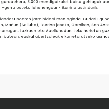
a gorabehera, 3.000 mendigoizalek baino gehiagok pa
 –gerra osteko lehenengoan− ikurrina astindurik.
 klandestinoaren jarraibideei men eginda, Gudari Egun
, Mañun (Sollube), ikurrina jasota, Gernikan, San Ant
marragan, Lazkaon eta Abellanedan. Leku horietan guz
uren batean, euskal abertzaleak elkarretaratzeko asmo