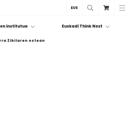
EUS
ren institutua
Euskadi Think Next
rra Zibilaren ostean