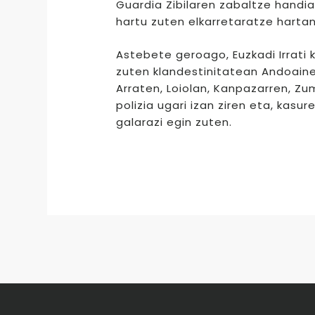
Guardia Zibilaren zabaltze handi
hartu zuten elkarretaratze hartan
Astebete geroago, Euzkadi Irrati
zuten klandestinitatean Andoainen
Arraten, Loiolan, Kanpazarren, Zu
polizia ugari izan ziren eta, kas
galarazi egin zuten.