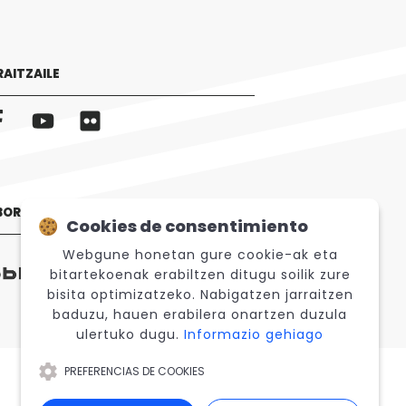
RAITZAILE
BORATZAILEAK
Cookies de consentimiento
Webgune honetan gure cookie-ak eta
bitartekoenak erabiltzen ditugu soilik zure
bisita optimizatzeko. Nabigatzen jarraitzen
baduzu, hauen erabilera onartzen duzula
ulertuko dugu.
Informazio gehiago
PREFERENCIAS DE COOKIES