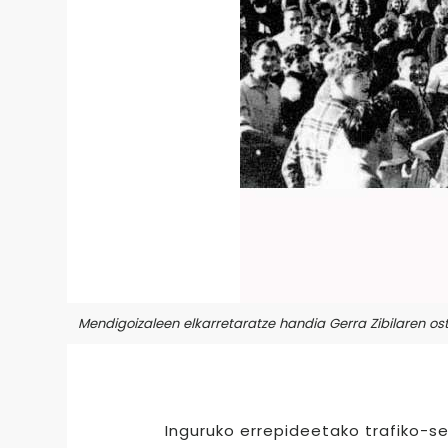
Mendigoizaleen elkarretaratze handia Gerra Zibilaren o
Inguruko errepideetako trafiko-se