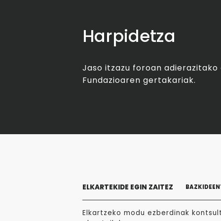
Harpidetza
Jaso itzazu foroan adierazitak
Fundazioaren gertakariak.
ELKARTEKIDE EGIN ZAITEZ
BAZKIDEEN
Elkartzeko modu ezberdinak kontsult