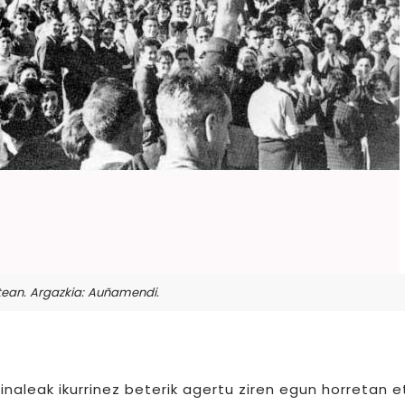
stean. Argazkia: Auñamendi.
inaleak ikurrinez beterik agertu ziren egun horretan e