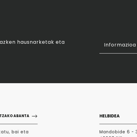
o azken hausnarketak eta
Informazioa 
HELBIDEA
TZAKO ABANTA
atu, bai eta
Mandobide 6 - 