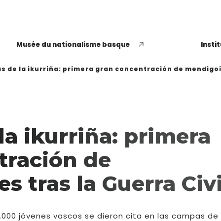
Musée du nationalisme basque
Insti
as de la ikurriña: primera gran concentración de mendigoiz
EUSKADI THINK NEXT
la ikurriña: primera
Opiniones dispares
tración de
respecto a lo que significa
ser político o política
s tras la Guerra Civi
LEER MÁS
3.000 jóvenes vascos se dieron cita en las campas de 