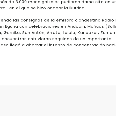
 más de 3.000 mendigoizales pudieron darse cita en u
ra- en el que se hizo ondear la ikurriña.
ndo las consignas de la emisora clandestina Radio 
dari Eguna con celebraciones en Andoain, Mañuas (Sol
 Gernika, San Antón, Arrate, Loiola, Kanpazar, Zumar
s encuentros estuvieron seguidos de un importante
caso llegó a abortar el intento de concentración naci