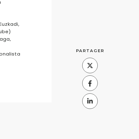
n
Euzkadi,
lube)
raga,
PARTAGER
onalista