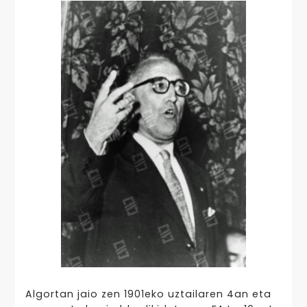
Algortan jaio zen 1901eko uztailaren 4an eta