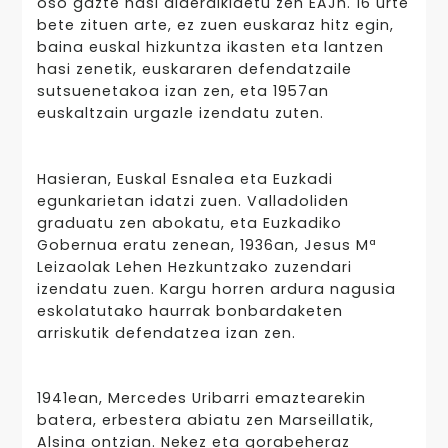
oso gazte hasi alderdikidetu zen EAJn. 16 urte
bete zituen arte, ez zuen euskaraz hitz egin,
baina euskal hizkuntza ikasten eta lantzen
hasi zenetik, euskararen defendatzaile
sutsuenetakoa izan zen, eta 1957an
euskaltzain urgazle izendatu zuten.
Hasieran, Euskal Esnalea eta Euzkadi
egunkarietan idatzi zuen. Valladoliden
graduatu zen abokatu, eta Euzkadiko
Gobernua eratu zenean, 1936an, Jesus Mª
Leizaolak Lehen Hezkuntzako zuzendari
izendatu zuen. Kargu horren ardura nagusia
eskolatutako haurrak bonbardaketen
arriskutik defendatzea izan zen.
1941ean, Mercedes Uribarri emaztearekin
batera, erbestera abiatu zen Marseillatik,
Alsina ontzian. Nekez eta gorabeheraz