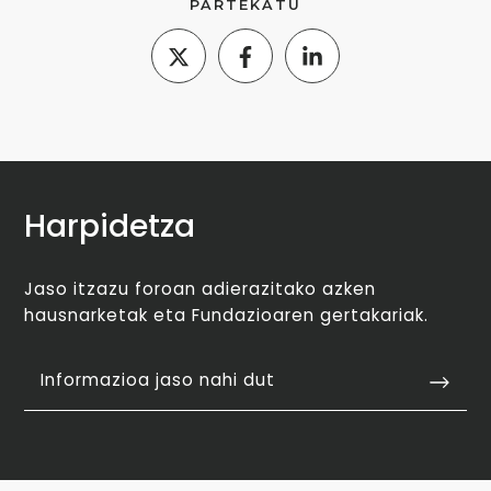
PARTEKATU
Harpidetza
Jaso itzazu foroan adierazitako azken
hausnarketak eta Fundazioaren gertakariak.
Informazioa jaso nahi dut