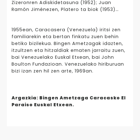
Zizeronren Adiskidetasuna (1952); Juan
Ramón Jiménezen, Platero ta biok (1953)…
1955ean, Caracasera (Venezuela) iritsi zen
familiarekin eta bertan finkatu zuen behin
betiko bizilekua. Bingen Ametzagak idazten,
itzultzen eta hitzaldiak ematen jarraitu zuen,
bai Venezuelako Euskal Etxean, bai John
Boulton Fundazioan. Venezuelako hiriburuan
bizi izan zen hil zen arte, 1969an.
Argazkia: Bingen Ametzaga Caracasko El
Paraiso Euskal Etxean.