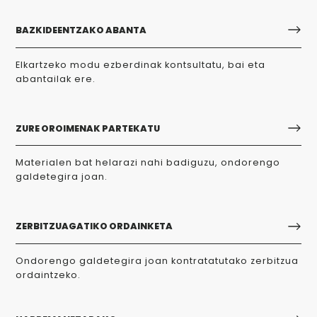
BAZKIDEENTZAKO ABANTA
Elkartzeko modu ezberdinak kontsultatu, bai eta
abantailak ere.
ZURE OROIMENAK PARTEKATU
Materialen bat helarazi nahi badiguzu, ondorengo
galdetegira joan.
ZERBITZUAGATIKO ORDAINKETA
Ondorengo galdetegira joan kontratatutako zerbitzua
ordaintzeko.