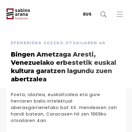
EUS
EFEMERIDEA
2022KO OTSAILAREN 4A
Bingen Ametzaga Aresti,
Venezuelako erbestetik euskal
kultura garatzen lagundu zuen
abertzalea
Poeta, idazlea, euskaltzalea eta gure
herriaren balio intelektual
aberasgarrienetako bat XX. mendearen zati
handi batean, Caracasen hil zen 1969ko
otsailaren 4an.