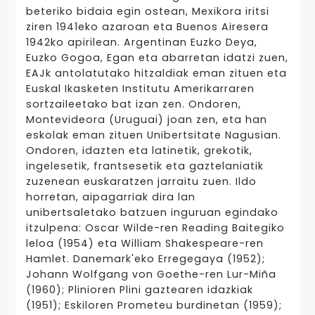
beteriko bidaia egin ostean, Mexikora iritsi
ziren 1941eko azaroan eta Buenos Airesera
1942ko apirilean. Argentinan Euzko Deya,
Euzko Gogoa, Egan eta abarretan idatzi zuen,
EAJk antolatutako hitzaldiak eman zituen eta
Euskal Ikasketen Institutu Amerikarraren
sortzaileetako bat izan zen. Ondoren,
Montevideora (Uruguai) joan zen, eta han
eskolak eman zituen Unibertsitate Nagusian.
Ondoren, idazten eta latinetik, grekotik,
ingelesetik, frantsesetik eta gaztelaniatik
zuzenean euskaratzen jarraitu zuen. Ildo
horretan, aipagarriak dira lan
unibertsaletako batzuen inguruan egindako
itzulpena: Oscar Wilde-ren Reading Baitegiko
leloa (1954) eta William Shakespeare-ren
Hamlet. Danemark'eko Erregegaya (1952);
Johann Wolfgang von Goethe-ren Lur-Miña
(1960); Plinioren Plini gaztearen idazkiak
(1951); Eskiloren Prometeu burdinetan (1959);