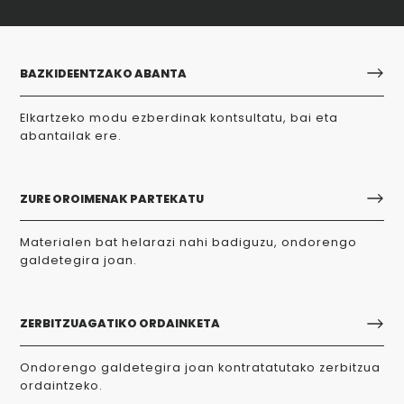
BAZKIDEENTZAKO ABANTA
Elkartzeko modu ezberdinak kontsultatu, bai eta
abantailak ere.
ZURE OROIMENAK PARTEKATU
Materialen bat helarazi nahi badiguzu, ondorengo
galdetegira joan.
ZERBITZUAGATIKO ORDAINKETA
Ondorengo galdetegira joan kontratatutako zerbitzua
ordaintzeko.