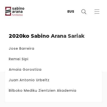
EUS
2020ko Sabino Arana Sariak
Jose Barreira
Remei Sipi
Amaia Gorostiza
Juan Antonio Urbeltz
Bilboko Mediku Zientzien Akademia