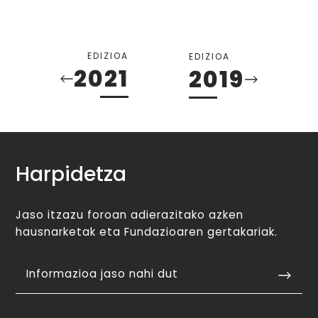
EDIZIOA
EDIZIOA
2021
2019
Harpidetza
Jaso itzazu foroan adierazitako azken
hausnarketak eta Fundazioaren gertakariak.
Informazioa jaso nahi dut