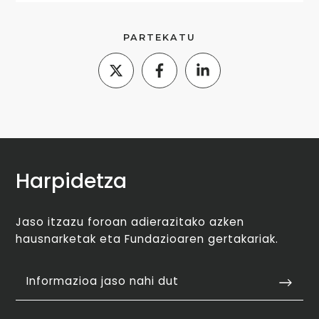
PARTEKATU
Harpidetza
Jaso itzazu foroan adierazitako azken
hausnarketak eta Fundazioaren gertakariak.
Informazioa jaso nahi dut