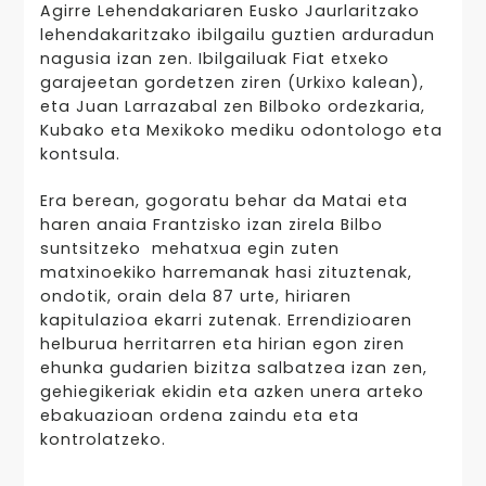
Agirre Lehendakariaren Eusko Jaurlaritzako
lehendakaritzako ibilgailu guztien arduradun
nagusia izan zen. Ibilgailuak Fiat etxeko
garajeetan gordetzen ziren (Urkixo kalean),
eta Juan Larrazabal zen Bilboko ordezkaria,
Kubako eta Mexikoko mediku odontologo eta
kontsula.
Era berean, gogoratu behar da Matai eta
haren anaia Frantzisko izan zirela Bilbo
suntsitzeko mehatxua egin zuten
matxinoekiko harremanak hasi zituztenak,
ondotik, orain dela 87 urte, hiriaren
kapitulazioa ekarri zutenak. Errendizioaren
helburua herritarren eta hirian egon ziren
ehunka gudarien bizitza salbatzea izan zen,
gehiegikeriak ekidin eta azken unera arteko
ebakuazioan ordena zaindu eta eta
kontrolatzeko.