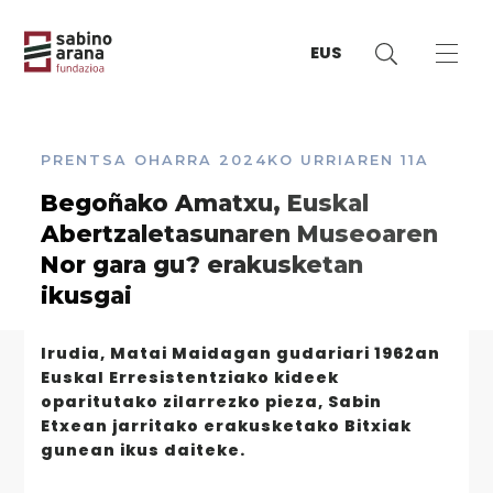
EUS
PRENTSA OHARRA
2024KO URRIAREN 11A
Begoñako Amatxu, Euskal
Abertzaletasunaren Museoaren
Nor gara gu? erakusketan
ikusgai
Irudia, Matai Maidagan gudariari 1962an
Euskal Erresistentziako kideek
oparitutako zilarrezko pieza, Sabin
Etxean jarritako erakusketako Bitxiak
gunean ikus daiteke.