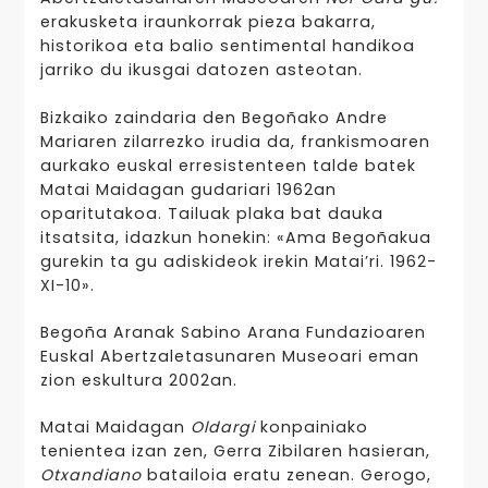
erakusketa iraunkorrak pieza bakarra,
historikoa eta balio sentimental handikoa
jarriko du ikusgai datozen asteotan.
Bizkaiko zaindaria den Begoñako Andre
Mariaren zilarrezko irudia da, frankismoaren
aurkako euskal erresistenteen talde batek
Matai Maidagan gudariari 1962an
oparitutakoa. Tailuak plaka bat dauka
itsatsita, idazkun honekin: «Ama Begoñakua
gurekin ta gu adiskideok irekin Matai’ri. 1962-
XI-10».
Begoña Aranak Sabino Arana Fundazioaren
Euskal Abertzaletasunaren Museoari eman
zion eskultura 2002an.
Matai Maidagan
Oldargi
konpainiako
tenientea izan zen, Gerra Zibilaren hasieran,
Otxandiano
batailoia eratu zenean. Gerogo,