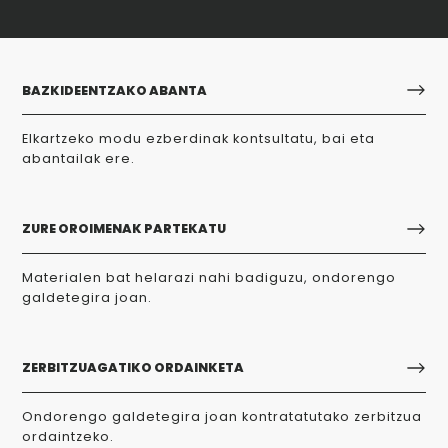
BAZKIDEENTZAKO ABANTA
Elkartzeko modu ezberdinak kontsultatu, bai eta
abantailak ere.
ZURE OROIMENAK PARTEKATU
Materialen bat helarazi nahi badiguzu, ondorengo
galdetegira joan.
ZERBITZUAGATIKO ORDAINKETA
Ondorengo galdetegira joan kontratatutako zerbitzua
ordaintzeko.