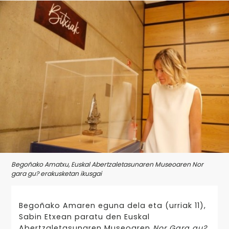
Begoñako Amatxu, Euskal Abertzaletasunaren Museoaren Nor
gara gu? erakusketan ikusgai
Begoñako Amaren eguna dela eta (urriak 11),
Sabin Etxean paratu den Euskal
Abertzaletasunaren Museoaren
Nor Gara gu?