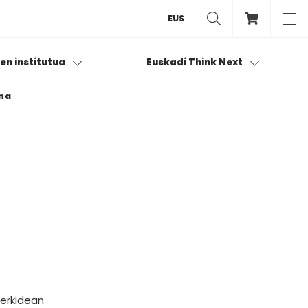
EUS
ren institutua
Euskadi Think Next
ena
 erkidean