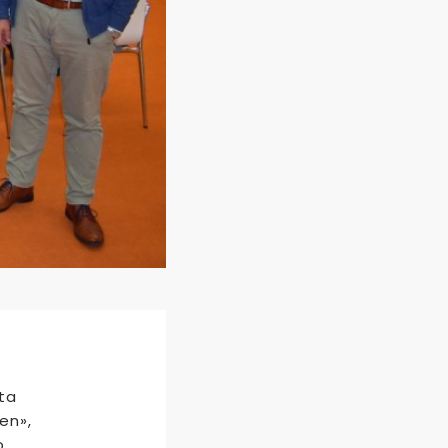
ta
en»,
o