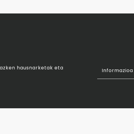
o azken hausnarketak eta
Informazioa 