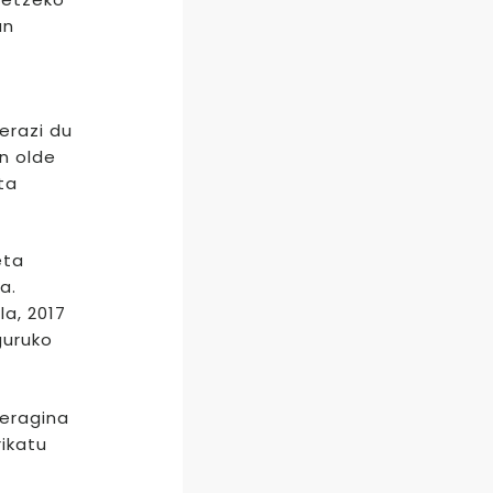
un
erazi du
n olde
ta
eta
a.
la, 2017
guruko
 eragina
ikatu