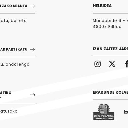
HELBIDEA
TZAKO ABANTA
atu, bai eta
Mandobide 6 - 
48007 Bilbao
IZAN ZAITEZ JAR
NAK PARTEKATU
zu, ondorengo
ERAKUNDE KOLA
GATIKO
A
tatutako