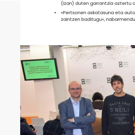
(izan) duten garrantzia aztertu 
«Pertsonen askatasuna eta auto
zaintzen baditugu», nabarmend