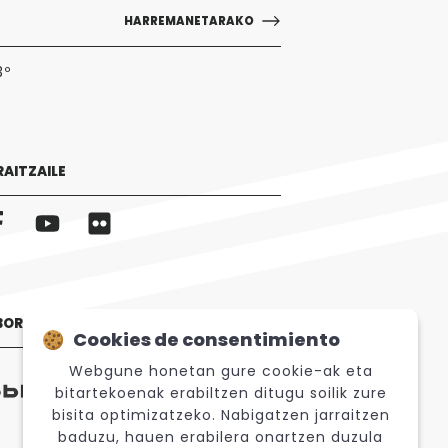
HARREMANETARAKO
3º
RAITZAILE
BORATZAILEAK
Cookies de consentimiento
Webgune honetan gure cookie-ak eta
bitartekoenak erabiltzen ditugu soilik zure
bisita optimizatzeko. Nabigatzen jarraitzen
baduzu, hauen erabilera onartzen duzula