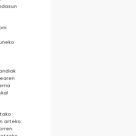
ondasun
oni
zuneko
andiak
gearen
erria
skal
etako
en arteko
orren
betzeko