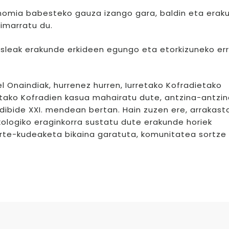
omia babesteko gauza izango gara, baldin eta erak
imarratu du.
kasleak erakunde erkideen egungo eta etorkizuneko er
l Onaindiak, hurrenez hurren, Iurretako Kofradietako
retako Kofradien kasua mahairatu dute, antzina-antzi
ibide XXI. mendean bertan. Hain zuzen ere, arrakast
ologiko eraginkorra sustatu dute erakunde horiek
rte-kudeaketa bikaina garatuta, komunitatea sortze 