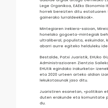
Lege Organikoa, EAEko Ekonomia 
horrek bereizten ditu estatuaren
gainerako lurraldeekikoak».
Mintegiaren irekiera-saioan, Mire
honelako gogoeta-mintegiak beha
ultraliberal, populista, eskuindar
abarri aurre egiteko helduleku ide
Bestalde, Patxi Juaristik, EHUko G
Administrazioaren Zientzia Saileko
EHUtik egindako irakurketa» izenek
eta 2020 urteen arteko aldian iz
lekukotasunak jaso ditu.
Juaristiren esanetan, «politikan 
duten erakunde eta komunitate po
du.