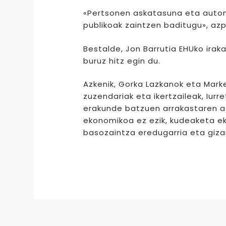
«Pertsonen askatasuna eta auton
publikoak zaintzen baditugu», azp
Bestalde, Jon Barrutia EHUko ira
buruz hitz egin du.
Azkenik, Gorka Lazkanok eta Marke
zuzendariak eta ikertzaileak, Iur
erakunde batzuen arrakastaren ad
ekonomikoa ez ezik, kudeaketa ek
basozaintza eredugarria eta giza