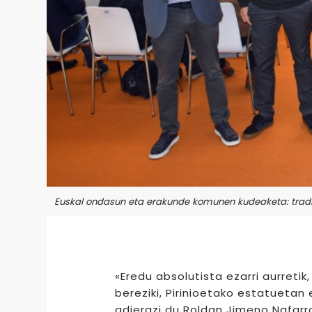
Euskal ondasun eta erakunde komunen kudeaketa: tradi
«Eredu absolutista ezarri aurreti
bereziki, Pirinioetako estatuetan 
adierazi du Roldan Jimeno Nafarr