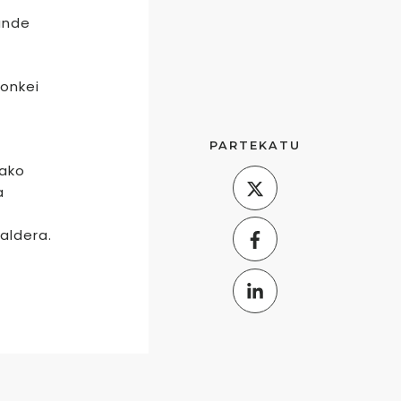
unde
ronkei
PARTEKATU
nako
a
aldera.