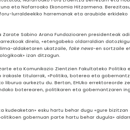
Ituna eta Nafarroako Ekonomia Hitzarmena. Berezitas
 foru-lurraldeekiko harremanak eta araubide erkideko
ia Zarate Sabino Arana Fundazioaren presidenteak adi
rrezkoak direla, «etengabeko oldarraldian datozkigu
, klima-aldaketaren ukatzaile,
fake news
-en sortzaile e
ologikoak» izan ditzagun.
izarte eta Komunikazio Zientzien Fakultateko Politika 
 irakasle titularrak, «Politika, boterea eta gobernantz
o liburua aurkeztu du. Bertan, EHUko errektoreorde ze
andako boterearen, politikaren eta gobernantzaren in
eta kudeaketan» esku hartu behar dugu «gure bizitzan
litikoen gobernuan parte hartu behar dugula» aldarr