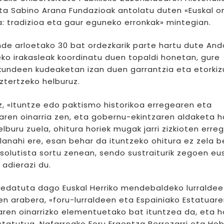
ta Sabino Arana Fundazioak antolatu duten «Euskal 
 tradizioa eta gaur eguneko erronkak» mintegian.
nde arloetako 30 bat ordezkarik parte hartu dute And
eko irakasleak koordinatu duen topaldi honetan, gure
kundeen kudeaketan izan duen garrantzia eta etorki
ztertzeko helburuz.
z, «Ituntze edo paktismo historikoa erregearen eta
ren oinarria zen, eta gobernu-ekintzaren aldaketa h
uru zuela, ohitura horiek mugak jarri zizkioten erre
lanahi ere, esan behar da ituntzeko ohitura ez zela b
bsolutista sortu zenean, sendo sustraiturik zegoen eu
 adierazi du.
hedatuta dago Euskal Herriko mendebaldeko lurralde
en arabera, «foru-lurraldeen eta Espainiako Estatuar
ren oinarrizko elementuetako bat ituntzea da, eta h
Estatutua, Nafarroako Foru Eraentza Berrezarri eta Ho