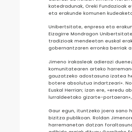
katedradunak, Oreki Fundazioak e
eta erakunde komunen kudeaketa:
Unibertsitate, enpresa eta eraku
Eizagirre Mondragon Unibertsitat
tradizioak mendeetan euskal era
gobernantzaren erronka berriak a
Jimeno irakasleak adierazi duene
komunitatearen arteko harremana
gauzatzeko adostasuna izatea helb
botere absolutua indartzeari». No
Euskal Herrian; izan ere, «eredu a
lurraldeetako gizarte-portaeran»,
Gaur egun, ituntzeko joera sano 
bizitza publikoan. Roldan Jimenor
harremanetan datzan foraltasuna
adibide argiak ditugu Gernikako 