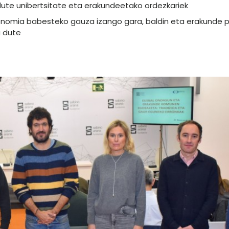
dute unibertsitate eta erakundeetako ordezkariek
nomia babesteko gauza izango gara, baldin eta erakunde p
u dute