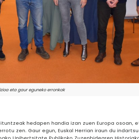
zioa eta gaur eguneko erronkak
k, ituntzeak hedapen handia izan zuen Europa osoan, e
errotu zen. Gaur egun, Euskal Herrian iraun du indartsu
oako Unibertsitate Publikoko Zuzenbidearen Historiak