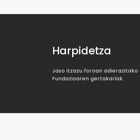
Harpidetza
Jaso itzazu foroan adierazitak
Fundazioaren gertakariak.