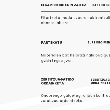
ELKARTEKIDE EGIN ZAITEZ
BAZKIDEEN
Elkartzeko modu ezberdinak kontsult
abantailak ere.
PARTEKATU
ZURE OROIME
Materialen bat helarazi nahi badigu
galdetegira joan.
ZERBITZUAGATIKO
ZERBITZUA
ORDAINKETA
ORDAINKET
Ondorengo galdetegira joan kontra
zerbitzua ordaintzeko.