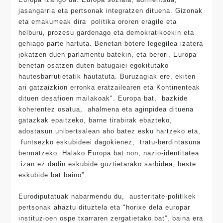
jasangarria eta pertsonak integratzen dituena. Gizonak
eta emakumeak dira politika ororen eragile eta
helburu, prozesu gardenago eta demokratikoekin eta
gehiago parte hartuta. Benetan botere legegilea izatera
jokatzen duen parlamentu batekin, eta berori, Europa
benetan osatzen duten batugaiei egokitutako
hautesbarrutietatik hautatuta. Buruzagiak ere, ekiten
ari gatzaizkion erronka eratzailearen eta Kontinenteak
dituen desafioen mailakoak". Europa bat, bazkide
koherentez osatua, ahalmena eta aginpidea dituena
gatazkak epaitzeko, barne tirabirak ebazteko,
adostasun unibertsalean aho batez esku hartzeko eta,
funtsezko eskubideei dagokienez, tratu-berdintasuna
bermatzeko. Halako Europa bat non, nazio-identitatea
izan ez dadin eskubide guztietarako sarbidea, beste
eskubide bat baino”.
Eurodiputatuak nabarmendu du, austeritate-politikek
pertsonak ahaztu dituztela eta "horixe dela europar
instituzioen ospe txarraren zergatietako bat”, baina era