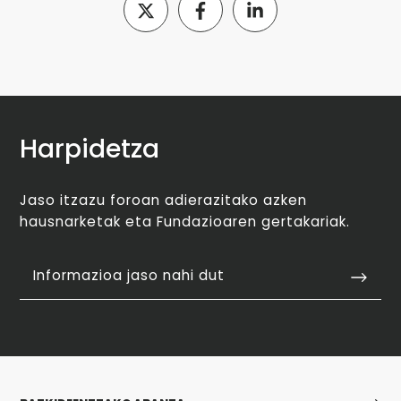
Harpidetza
Jaso itzazu foroan adierazitako azken
hausnarketak eta Fundazioaren gertakariak.
Informazioa jaso nahi dut