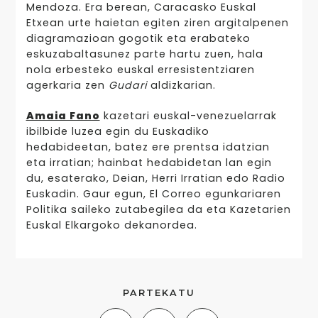
Mendoza. Era berean, Caracasko Euskal
Etxean urte haietan egiten ziren argitalpenen
diagramazioan gogotik eta erabateko
eskuzabaltasunez parte hartu zuen, hala
nola erbesteko euskal erresistentziaren
agerkaria zen
Gudari
aldizkarian.
Amaia Fano
kazetari euskal-venezuelarrak
ibilbide luzea egin du Euskadiko
hedabideetan, batez ere prentsa idatzian
eta irratian; hainbat hedabidetan lan egin
du, esaterako, Deian, Herri Irratian edo Radio
Euskadin. Gaur egun, El Correo egunkariaren
Politika saileko zutabegilea da eta Kazetarien
Euskal Elkargoko dekanordea.
PARTEKATU