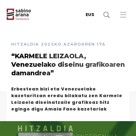
EUS
HITZALDIA
2022KO AZAROAREN 17A
“KARMELE LEIZAOLA,
Venezuelako diseinu grafikoaren
damandrea”
Erbestean bizi eta Venezuelako
kazetaritzan eredu bilakatu zen Karmele
Leizaola diseinatzaile grafikoaz hitz
egingo digu Amaia Fano kazetariak