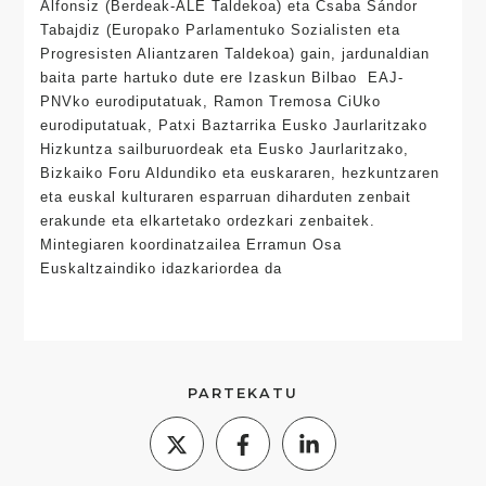
Alfonsiz (Berdeak-ALE Taldekoa) eta Csaba Sándor
Tabajdiz (Europako Parlamentuko Sozialisten eta
Progresisten Aliantzaren Taldekoa) gain, jardunaldian
baita parte hartuko dute ere Izaskun Bilbao EAJ-
PNVko eurodiputatuak, Ramon Tremosa CiUko
eurodiputatuak, Patxi Baztarrika Eusko Jaurlaritzako
Hizkuntza sailburuordeak eta Eusko Jaurlaritzako,
Bizkaiko Foru Aldundiko eta euskararen, hezkuntzaren
eta euskal kulturaren esparruan diharduten zenbait
erakunde eta elkartetako ordezkari zenbaitek.
Mintegiaren koordinatzailea Erramun Osa
Euskaltzaindiko idazkariordea da
PARTEKATU