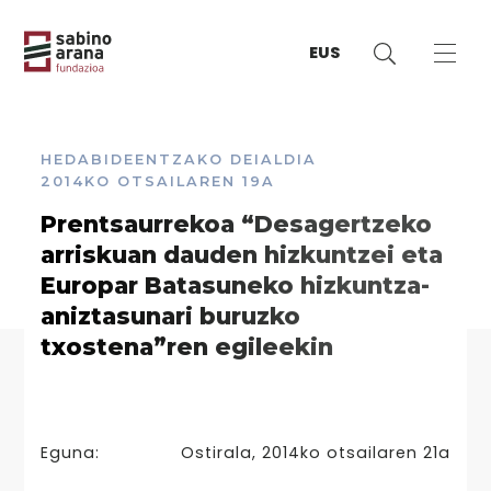
EUS
HEDABIDEENTZAKO DEIALDIA
2014KO OTSAILAREN 19A
Prentsaurrekoa “Desagertzeko
arriskuan dauden hizkuntzei eta
Europar Batasuneko hizkuntza-
aniztasunari buruzko
txostena”ren egileekin
Eguna:
Ostirala, 2014ko otsailaren 21a