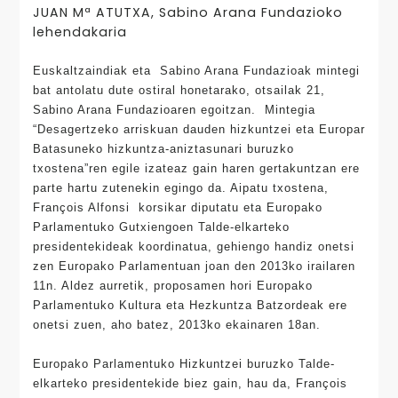
JUAN Mª ATUTXA, Sabino Arana Fundazioko
lehendakaria
Euskaltzaindiak eta Sabino Arana Fundazioak mintegi
bat antolatu dute ostiral honetarako, otsailak 21,
Sabino Arana Fundazioaren egoitzan. Mintegia
“Desagertzeko arriskuan dauden hizkuntzei eta Europar
Batasuneko hizkuntza-aniztasunari buruzko
txostena”ren egile izateaz gain haren gertakuntzan ere
parte hartu zutenekin egingo da. Aipatu txostena,
François Alfonsi korsikar diputatu eta Europako
Parlamentuko Gutxiengoen Talde-elkarteko
presidentekideak koordinatua, gehiengo handiz onetsi
zen Europako Parlamentuan joan den 2013ko irailaren
11n. Aldez aurretik, proposamen hori Europako
Parlamentuko Kultura eta Hezkuntza Batzordeak ere
onetsi zuen, aho batez, 2013ko ekainaren 18an.
Europako Parlamentuko Hizkuntzei buruzko Talde-
elkarteko presidentekide biez gain, hau da, François