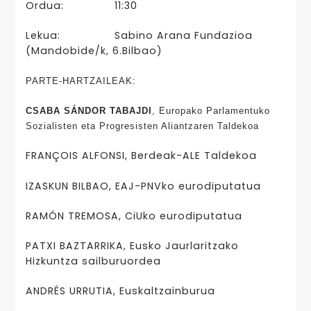
Ordua:
11:30
Lekua:
Sabino Arana Fundazioa
(Mandobide/k, 6.Bilbao)
PARTE-HARTZAILEAK:
CSABA SÁNDOR TABAJDI
, Europako Parlamentuko
Sozialisten eta Progresisten Aliantzaren Taldekoa
FRANÇOIS ALFONSI, Berdeak-ALE Taldekoa
IZASKUN BILBAO, EAJ-PNVko eurodiputatua
RAMÓN TREMOSA, CiUko eurodiputatua
PATXI BAZTARRIKA, Eusko Jaurlaritzako
Hizkuntza sailburuordea
ANDRÉS URRUTIA, Euskaltzainburua