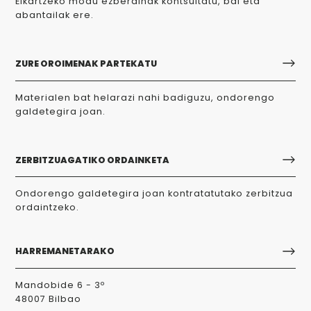
Elkartzeko modu ezberdinak kontsultatu, bai eta
abantailak ere.
ZURE OROIMENAK PARTEKATU
Materialen bat helarazi nahi badiguzu, ondorengo
galdetegira joan.
ZERBITZUAGATIKO ORDAINKETA
Ondorengo galdetegira joan kontratatutako zerbitzua
ordaintzeko.
HARREMANETARAKO
Mandobide 6 - 3º
48007 Bilbao