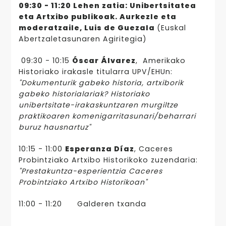
09:30 - 11:20 Lehen zatia
: Unibertsitatea
eta Artxibo publikoak. Aurkezle eta
moderatzaile, Luis de Guezala
(Euskal
Abertzaletasunaren Agiritegia)
09:30 - 10:15
Óscar Álvarez
, Amerikako
Historiako irakasle titularra UPV/EHUn:
"Dokumenturik gabeko historia, artxiborik
gabeko historialariak? Historiako
unibertsitate-irakaskuntzaren murgiltze
praktikoaren komenigarritasunari/beharrari
buruz hausnartuz"
10:15 - 11:00
Esperanza Díaz
, Caceres
Probintziako Artxibo Historikoko zuzendaria:
"Prestakuntza-esperientzia Caceres
Probintziako Artxibo Historikoan"
11:00 - 11:20 Galderen txanda