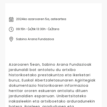
2024ko azaroaren 5a, asteartea
09:15h -(e)tik 13:30h -(e)tara
Sabino Arana Fundazioa
Azaroaren 5ean, Sabino Arana Fundazioak
jardunaldi bat antolatu du artxibo
historikoetako prestakuntza eta ikerketari
buruz, Euskal Abertzaletasunaren Agiritegiak
dokumentazio historikoaren informazioa
herritar ororen eskueran antolatu dituen
jardunaldien esparruan. Unibertsitateko
irakasleekin eta artxiboetako arduradunekin
batera, ikasleen, gradudunen eta