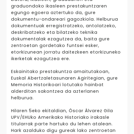
graduondoko ikasleen prestakuntzaren
egungo egoera aztertuko da, gure
dokumentu-ondareari gagozkiola. Helburua
dokumentuak erregistratzeko, antolatzeko,
deskribatzeko eta bilatzeko teknika
dokumentalak ezagutzea da, baita gure
zentroetan gordetako funtsei esker,
etorkizunean jorratu daitezkeen etorkizuneko
ikerketak ezagutzea ere.
Eskainitako prestakuntza amaitutakoan,
Euskal Abertzaletasunaren Agiritegian, gure
Memoria Historikoari lotutako hainbat
alderditan sakontzea da azterlanen
helburua.
Hilaren 5eko ekitaldian, Óscar Álvarez Gila
UPV/EHUko Amerikako Historiako irakasle
titularrak parte hartuko du lehen atalean.
Hark azalduko digu gureak lako zentroetan