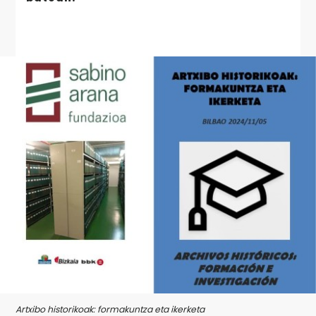
Artxibo historikoak: formakuntza eta ikerketa