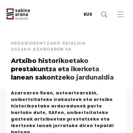
EUS
HEDABIDEENTZAKO DEIALDIA
2024KO AZAROAREN 5A
Artxibo historikoetako
prestakuntza eta ikerketa
lanean sakontzeko jardunaldia
Azaroaren 5ean, asteartearekin,
unibertsitateko irakasleek eta artxibo
historikoetako arduradunek parte
hartuko dute, SAFen, unibertsitateko
gazteak artxiboetan prestatzeko eta
ikertzeko lanak jorratuko diren topaldi
batean.