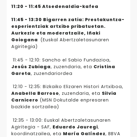
11:20 - 11:45 Atsedenaldia-kafea
11:45 - 13:30 Bigarren zatia: Prestakuntza-
esperientziak artxibo pribatuetan.
Aurkezle eta moderatzaile, Iñaki
Goiogana
(Euskal Abertzaletasunaren
Agiritegia)
11:45 - 12:10: Sancho el Sabio Fundazioa,
Jesús Zubiaga
, zuzendaria, eta
Cristina
Gareta
, zuzendariordea
12:10 - 12:35: Bizkaiko Elizaren Histori Artxiboa,
Anabella Barroso
, zuzendaria, eta
Silvia
Carnicero
(MSN Dokutalde enpresaren
bazkide sortzailea)
12:35 - 13:00: Euskal Abertzaletasunaren
Agiritegia - SAF,
Eduardo Jauregi
,
koordinatzailea, eta
María Galíndez
, BBVA