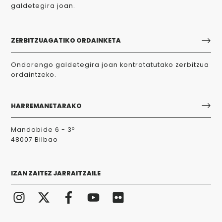
galdetegira joan.
ZERBITZUAGATIKO ORDAINKETA
Ondorengo galdetegira joan kontratatutako zerbitzua
ordaintzeko.
HARREMANETARAKO
Mandobide 6 - 3º
48007 Bilbao
IZAN ZAITEZ JARRAITZAILE