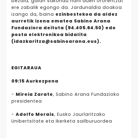
bezala, gaian sakondu nahi duen ororentzat
ere zabalik egongo da. Jardunaldia doakoa
izango da, baina
ezinbestekoa da aldez
aurretik izena ematea Sabino Arana
Fundaziora deituta (94.405.64.50) edo
posta elektronikoa bidalita
(idazkaritza@sabinoarana.eus).
EGITARAUA
09:15 Aurkezpena
-
Mireia Zarate
, Sabino Arana Fundazioko
presidentea
-
Adolfo Morais
, Eusko Jaurlaritzako
Unibertsitate eta Ikerketa sailburuordea