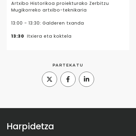
Artxibo Historikoa proiekturako Zerbitzu
Mugikorreko artxibo-teknikaria
13:00 - 13:30: Galderen txanda
13:30
Itxiera eta koktela
PARTEKATU
Harpidetza