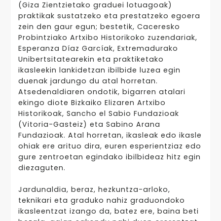
(Giza Zientzietako graduei lotuagoak)
praktikak sustatzeko eta prestatzeko egoera
zein den gaur egun; bestetik, Caceresko
Probintziako Artxibo Historikoko zuzendariak,
Esperanza Díaz Garcíak, Extremadurako
Unibertsitatearekin eta praktiketako
ikasleekin lankidetzan ibilbide luzea egin
duenak jardungo du atal horretan.
Atsedenaldiaren ondotik, bigarren atalari
ekingo diote Bizkaiko Elizaren Artxibo
Historikoak, Sancho el Sabio Fundazioak
(Vitoria-Gasteiz) eta Sabino Arana
Fundazioak. Atal horretan, ikasleak edo ikasle
ohiak ere arituo dira, euren esperientziaz edo
gure zentroetan egindako ibilbideaz hitz egin
diezaguten.
Jardunaldia, beraz, hezkuntza-arloko,
teknikari eta graduko nahiz graduondoko
ikasleentzat izango da, batez ere, baina beti