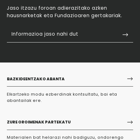
Jaso itzazu foroan adierazitako azken
hausnarketak eta Fundazioaren gertakariak.
Informazioa jaso nahi dut
BAZKIDEENTZAKO ABANTA
Elkartzeko modu ezberdinak kontsultatu, bai eta
abantailak ere.
ZURE OROIMENAK PARTEKATU
Materialen bat helarazi nahi badiguzu, ondorengo