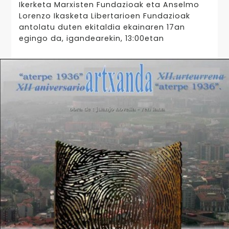
Ikerketa Marxisten Fundazioak eta Anselmo
Lorenzo Ikasketa Libertarioen Fundazioak
antolatu duten ekitaldia ekainaren 17an
egingo da, igandearekin, 13:00etan