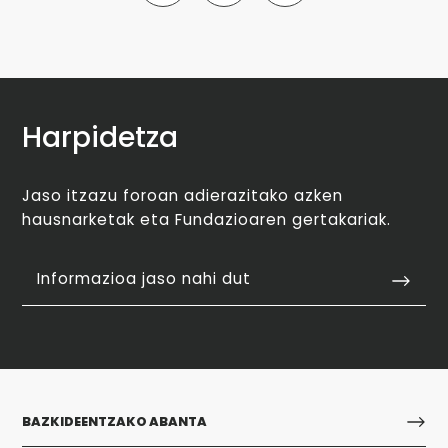
Harpidetza
Jaso itzazu foroan adierazitako azken
hausnarketak eta Fundazioaren gertakariak.
Informazioa jaso nahi dut
BAZKIDEENTZAKO ABANTA