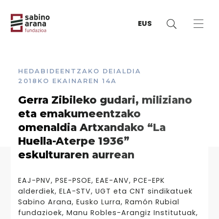
EUS
HEDABIDEENTZAKO DEIALDIA
2018KO EKAINAREN 14A
Gerra Zibileko gudari, miliziano
eta emakumeentzako
omenaldia Artxandako “La
Huella-Aterpe 1936”
eskulturaren aurrean
EAJ-PNV, PSE-PSOE, EAE-ANV, PCE-EPK
alderdiek, ELA-STV, UGT eta CNT sindikatuek
Sabino Arana, Eusko Lurra, Ramón Rubial
fundazioek, Manu Robles-Arangiz Institutuak,