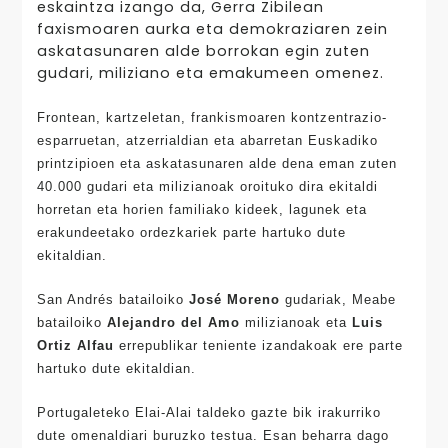
eskaintza izango da, Gerra Zibilean
faxismoaren aurka eta demokraziaren zein
askatasunaren alde borrokan egin zuten
gudari, miliziano eta emakumeen omenez.
Frontean, kartzeletan, frankismoaren kontzentrazio-
esparruetan, atzerrialdian eta abarretan Euskadiko
printzipioen eta askatasunaren alde dena eman zuten
40.000 gudari eta milizianoak oroituko dira ekitaldi
horretan eta horien familiako kideek, lagunek eta
erakundeetako ordezkariek parte hartuko dute
ekitaldian.
San Andrés batailoiko
José Moreno
gudariak, Meabe
batailoiko
Alejandro del Amo
milizianoak eta
Luis
Ortiz Alfau
errepublikar teniente izandakoak ere parte
hartuko dute ekitaldian.
Portugaleteko Elai-Alai taldeko gazte bik irakurriko
dute omenaldiari buruzko testua. Esan beharra dago