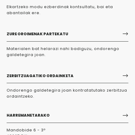
Elkartzeko modu ezberdinak kontsultatu, bai eta
abantailak ere.
ZURE OROIMENAK PARTEKATU
Materialen bat helarazi nahi badiguzu, ondorengo
galdetegira joan.
ZERBITZUAGATIKO ORDAINKETA
Ondorengo galdetegira joan kontratatutako zerbitzua
ordaintzeko.
HARREMANETARAKO
Mandobide 6 - 3º