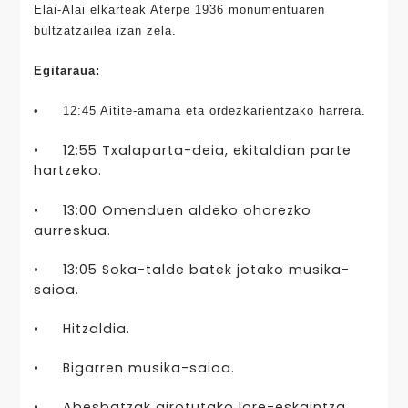
Elai-Alai elkarteak Aterpe 1936 monumentuaren
bultzatzailea izan zela.
Egitaraua:
•
12:45 Aitite-amama eta ordezkarientzako harrera.
•
12:55 Txalaparta-deia, ekitaldian parte
hartzeko.
•
13:00 Omenduen aldeko ohorezko
aurreskua.
•
13:05 Soka-talde batek jotako musika-
saioa.
•
Hitzaldia.
•
Bigarren musika-saioa.
•
Abesbatzak girotutako lore-eskaintza.