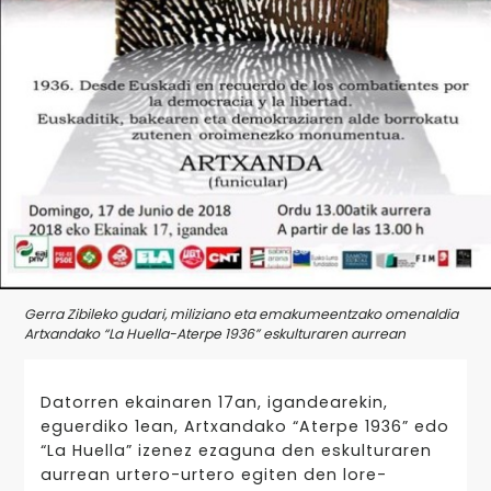
Gerra Zibileko gudari, miliziano eta emakumeentzako omenaldia
Artxandako “La Huella-Aterpe 1936” eskulturaren aurrean
Datorren ekainaren 17an, igandearekin,
eguerdiko 1ean, Artxandako “Aterpe 1936” edo
“La Huella” izenez ezaguna den eskulturaren
aurrean urtero-urtero egiten den lore-