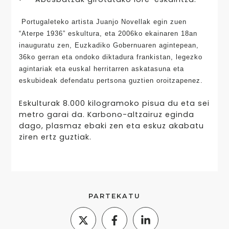
Portugaleteko artista Juanjo Novellak egin zuen
“Aterpe 1936” eskultura, eta 2006ko ekainaren 18an
inauguratu zen, Euzkadiko Gobernuaren agintepean,
36ko gerran eta ondoko diktadura frankistan, legezko
agintariak eta euskal herritarren askatasuna eta
eskubideak defendatu pertsona guztien oroitzapenez.
Eskulturak 8.000 kilogramoko pisua du eta sei
metro garai da. Karbono-altzairuz eginda
dago, plasmaz ebaki zen eta eskuz akabatu
ziren ertz guztiak.
PARTEKATU