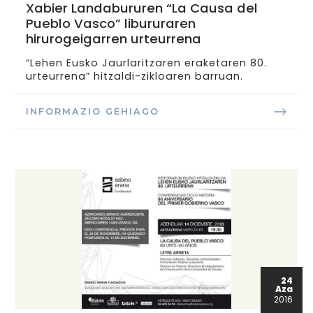
Xabier Landabururen “La Causa del
Pueblo Vasco” libururaren
hirurogeigarren urteurrena
“Lehen Eusko Jaurlaritzaren eraketaren 80.
urteurrena” hitzaldi-zikloaren barruan.
INFORMAZIO GEHIAGO
24
Aza
2016