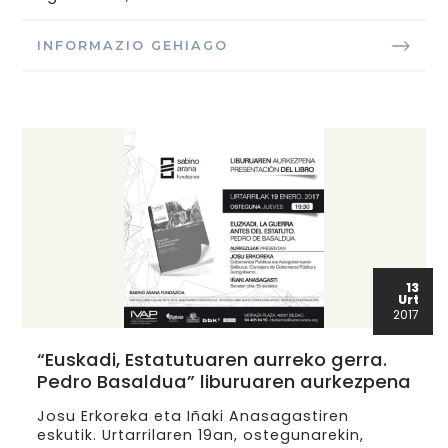
INFORMAZIO GEHIAGO
13
Urt
2017
“Euskadi, Estatutuaren aurreko gerra.
Pedro Basaldua” liburuaren aurkezpena
Josu Erkoreka eta Iñaki Anasagastiren
eskutik. Urtarrilaren 19an, ostegunarekin,