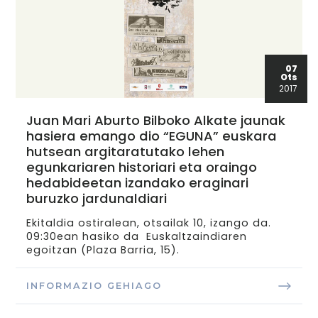
07
Ots
2017
Juan Mari Aburto Bilboko Alkate jaunak
hasiera emango dio “EGUNA” euskara
hutsean argitaratutako lehen
egunkariaren historiari eta oraingo
hedabideetan izandako eraginari
buruzko jardunaldiari
Ekitaldia ostiralean, otsailak 10, izango da.
09:30ean hasiko da Euskaltzaindiaren
egoitzan (Plaza Barria, 15).
INFORMAZIO GEHIAGO