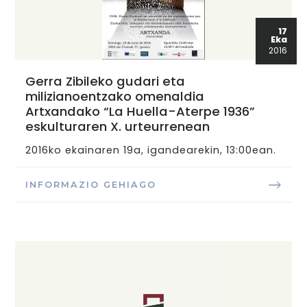
17
Eka
2016
Gerra Zibileko gudari eta
milizianoentzako omenaldia
Artxandako “La Huella-Aterpe 1936”
eskulturaren X. urteurrenean
2016ko ekainaren 19a, igandearekin, 13:00ean.
INFORMAZIO GEHIAGO