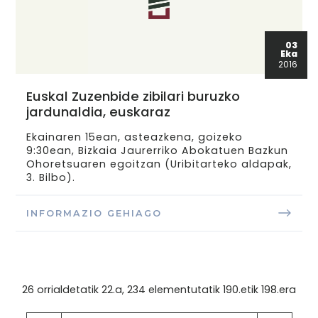
03
Eka
2016
Euskal Zuzenbide zibilari buruzko
jardunaldia, euskaraz
Ekainaren 15ean, asteazkena, goizeko
9:30ean, Bizkaia Jaurerriko Abokatuen Bazkun
Ohoretsuaren egoitzan (Uribitarteko aldapak,
3. Bilbo).
INFORMAZIO GEHIAGO
26 orrialdetatik 22.a, 234 elementutatik 190.etik 198.era