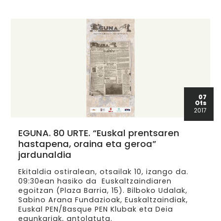
07
Ots
2017
EGUNA. 80 URTE. “Euskal prentsaren
hastapena, oraina eta geroa”
jardunaldia
Ekitaldia ostiralean, otsailak 10, izango da.
09:30ean hasiko da Euskaltzaindiaren
egoitzan (Plaza Barria, 15). Bilboko Udalak,
Sabino Arana Fundazioak, Euskaltzaindiak,
Euskal PEN/Basque PEN Klubak eta Deia
egunkariak, antolatuta.