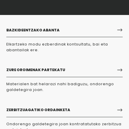
BAZKIDEENTZAKO ABANTA
Elkartzeko modu ezberdinak kontsultatu, bai eta
abantailak ere.
ZURE OROIMENAK PARTEKATU
Materialen bat helarazi nahi badiguzu, ondorengo
galdetegira joan.
ZERBITZUAGATIKO ORDAINKETA
Ondorengo galdetegira joan kontratatutako zerbitzua