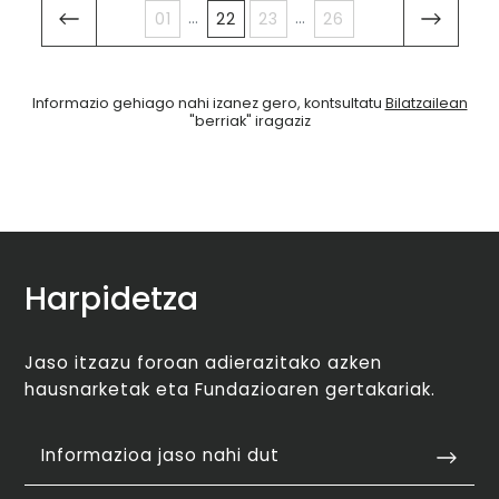
...
...
01
22
23
26
Informazio gehiago nahi izanez gero, kontsultatu
Bilatzailean
"berriak" iragaziz
Harpidetza
Jaso itzazu foroan adierazitako azken
hausnarketak eta Fundazioaren gertakariak.
Informazioa jaso nahi dut