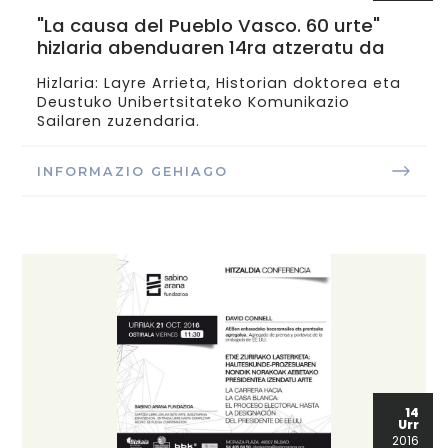
"La causa del Pueblo Vasco. 60 urte"
hizlaria abenduaren 14ra atzeratu da
Hizlaria: Layre Arrieta, Historian doktorea eta
Deustuko Unibertsitateko Komunikazio
Sailaren zuzendaria.
INFORMAZIO GEHIAGO
14
Urr
2016