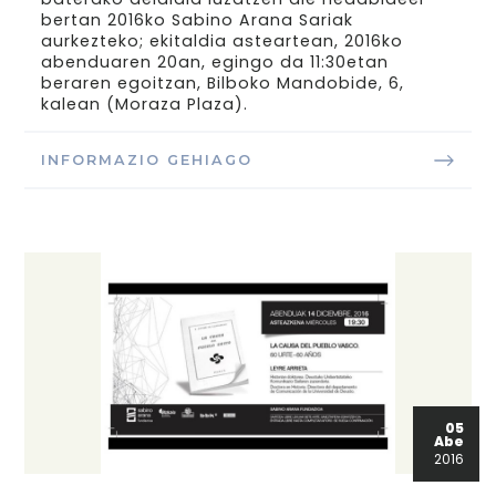
bertan 2016ko Sabino Arana Sariak
aurkezteko; ekitaldia asteartean, 2016ko
abenduaren 20an, egingo da 11:30etan
beraren egoitzan, Bilboko Mandobide, 6,
kalean (Moraza Plaza).
INFORMAZIO GEHIAGO
05
Abe
2016