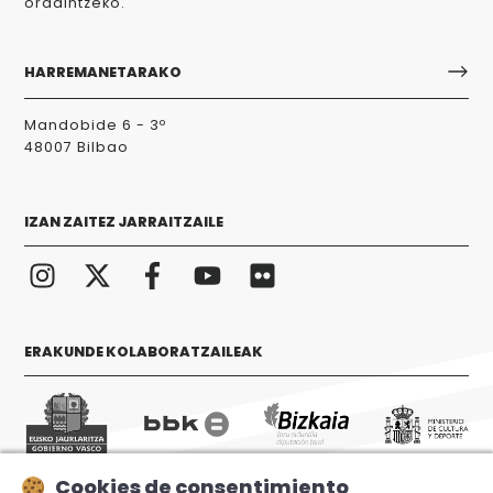
ordaintzeko.
HARREMANETARAKO
Mandobide 6 - 3º
48007 Bilbao
IZAN ZAITEZ JARRAITZAILE
ERAKUNDE KOLABORATZAILEAK
Cookies de consentimiento