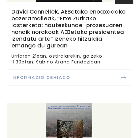
David Connellek, AEBetako enbaxadako
bozeramaileak, “Etxe Zurirako
lasterketa: hauteskunde-prozesuaren
nondik norakoak AEBetako presidentea
izendatu arte” izeneko hitzaldia
emango du gurean
Urriaren 21ean, ostiralarekin, goizeko
11:30etan. Sabino Arana Fundazioan.
INFORMAZIO GEHIAGO