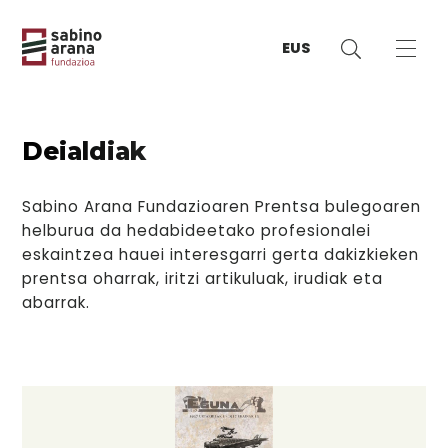
EUS
Deialdiak
Sabino Arana Fundazioaren Prentsa bulegoaren
helburua da hedabideetako profesionalei
eskaintzea hauei interesgarri gerta dakizkieken
prentsa oharrak, iritzi artikuluak, irudiak eta
abarrak.