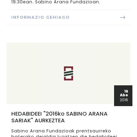
19:30ean. Sabino Arana Fundazioan.
INFORMAZIO GEHIAGO
16
Abe
2016
HEDABIDEEI "2016ko SABINO ARANA
SARIAK" AURKEZTEA
Sabino Arana Fundazioak prentsaurreko
baterako deialdia luzatzen die hedabideei