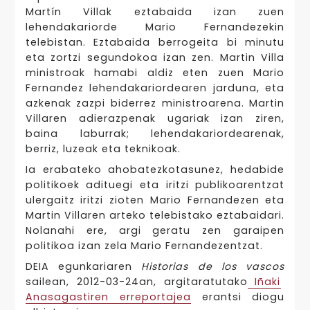
Martín Villak eztabaida izan zuen
lehendakariorde Mario Fernandezekin
telebistan. Eztabaida berrogeita bi minutu
eta zortzi segundokoa izan zen. Martin Villa
ministroak hamabi aldiz eten zuen Mario
Fernandez lehendakariordearen jarduna, eta
azkenak zazpi biderrez ministroarena. Martin
Villaren adierazpenak ugariak izan ziren,
baina laburrak; lehendakariordearenak,
berriz, luzeak eta teknikoak.
Ia erabateko ahobatezkotasunez, hedabide
politikoek adituegi eta iritzi publikoarentzat
ulergaitz iritzi zioten Mario Fernandezen eta
Martin Villaren arteko telebistako eztabaidari.
Nolanahi ere, argi geratu zen garaipen
politikoa izan zela Mario Fernandezentzat.
DEIA egunkariaren
Historias de los vascos
sailean, 2012-03-24an, argitaratutako
Iñaki
Anasagastiren erreportajea
erantsi diogu