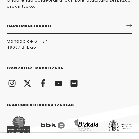
Ondorengo galdetegira joan kontratatutako zerbitzua
ordaintzeko.
HARREMANETARAKO
Mandobide 6 - 3º
48007 Bilbao
IZAN ZAITEZ JARRAITZAILE
ERAKUNDE KOLABORATZAILEAK