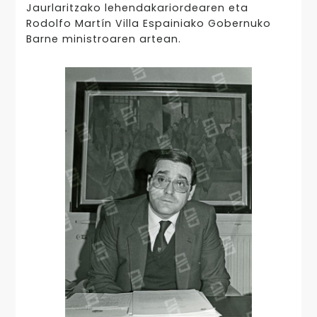
Jaurlaritzako lehendakariordearen eta
Rodolfo Martín Villa Espainiako Gobernuko
Barne ministroaren artean.