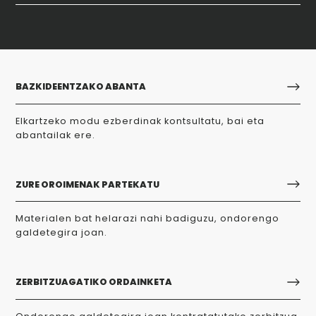
BAZKIDEENTZAKO ABANTA
Elkartzeko modu ezberdinak kontsultatu, bai eta
abantailak ere.
ZURE OROIMENAK PARTEKATU
Materialen bat helarazi nahi badiguzu, ondorengo
galdetegira joan.
ZERBITZUAGATIKO ORDAINKETA