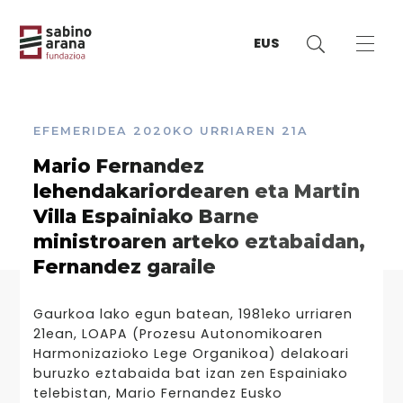
EUS
EFEMERIDEA
2020KO URRIAREN 21A
Mario Fernandez
lehendakariordearen eta Martin
Villa Espainiako Barne
ministroaren arteko eztabaidan,
Fernandez garaile
Gaurkoa lako egun batean, 1981eko urriaren
21ean, LOAPA (Prozesu Autonomikoaren
Harmonizazioko Lege Organikoa) delakoari
buruzko eztabaida bat izan zen Espainiako
telebistan, Mario Fernandez Eusko