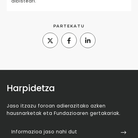
albisteari.
PARTEKATU
Harpidetza
Jaso itzazu foroan adierazitako azken
hausnarketak eta Fundazioaren gertakariak.
Informazioa jaso nahi dut