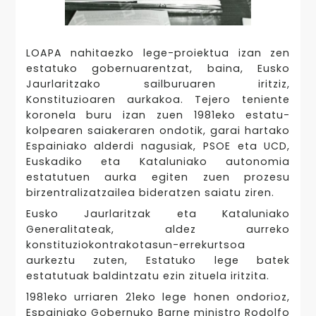
LOAPA nahitaezko lege-proiektua izan zen
estatuko gobernuarentzat, baina, Eusko
Jaurlaritzako sailburuaren iritziz,
Konstituzioaren aurkakoa. Tejero teniente
koronela buru izan zuen 1981eko estatu-
kolpearen saiakeraren ondotik, garai hartako
Espainiako alderdi nagusiak, PSOE eta UCD,
Euskadiko eta Kataluniako autonomia
estatutuen aurka egiten zuen prozesu
birzentralizatzailea bideratzen saiatu ziren.
Eusko Jaurlaritzak eta Kataluniako
Generalitateak, aldez aurreko
konstituziokontrakotasun-errekurtsoa
aurkeztu zuten, Estatuko lege batek
estatutuak baldintzatu ezin zituela iritzita.
1981eko urriaren 21eko lege honen ondorioz,
Espainiako Gobernuko Barne ministro Rodolfo