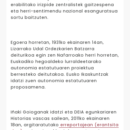
erabilitako irizpide zentralistek gaitzespena
eta herri-sentimendu nazional esanguratsua
sortu baitzuten.
Egoera horretan, 1931ko ekainaren 14an,
Lizarrako Udal Ordezkarien Batzarra
deiturikoa egin zen Nafarroako herri horretan,
Euskadiko hegoaldeko lurraldeetarako
autonomia estatutuaren proiektua
berresteko deitutakoa. Eusko Ikaskuntzak
idatzi zuen autonomia estatutuaren
proposamena.
Iñaki Goioganak idatzi eta DEIA egunkariaren
Historias vascas sailean, 2011ko ekainaren
18an, argitaratutako
erreportajean (erantsita