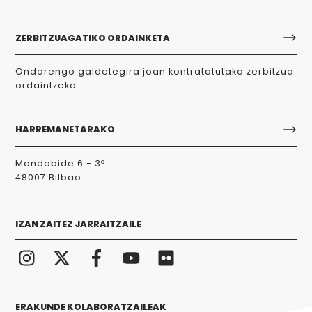
ZERBITZUAGATIKO ORDAINKETA
Ondorengo galdetegira joan kontratatutako zerbitzua
ordaintzeko.
HARREMANETARAKO
Mandobide 6 - 3º
48007 Bilbao
IZAN ZAITEZ JARRAITZAILE
ERAKUNDE KOLABORATZAILEAK