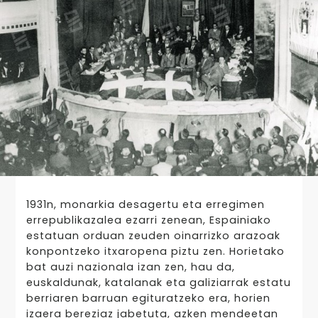
1931n, monarkia desagertu eta erregimen
errepublikazalea ezarri zenean, Espainiako
estatuan orduan zeuden oinarrizko arazoak
konpontzeko itxaropena piztu zen. Horietako
bat auzi nazionala izan zen, hau da,
euskaldunak, katalanak eta galiziarrak estatu
berriaren barruan egituratzeko era, horien
izaera bereziaz jabetuta, azken mendeetan