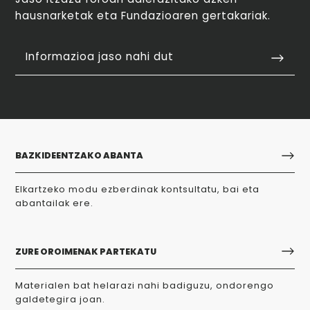
hausnarketak eta Fundazioaren gertakariak.
Informazioa jaso nahi dut
BAZKIDEENTZAKO ABANTA
Elkartzeko modu ezberdinak kontsultatu, bai eta
abantailak ere.
ZURE OROIMENAK PARTEKATU
Materialen bat helarazi nahi badiguzu, ondorengo
galdetegira joan.