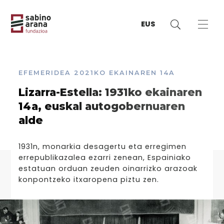
EUS
EFEMERIDEA
2021KO EKAINAREN 14A
Lizarra-Estella: 1931ko ekainaren
14a, euskal autogobernuaren
alde
1931n, monarkia desagertu eta erregimen
errepublikazalea ezarri zenean, Espainiako
estatuan orduan zeuden oinarrizko arazoak
konpontzeko itxaropena piztu zen.