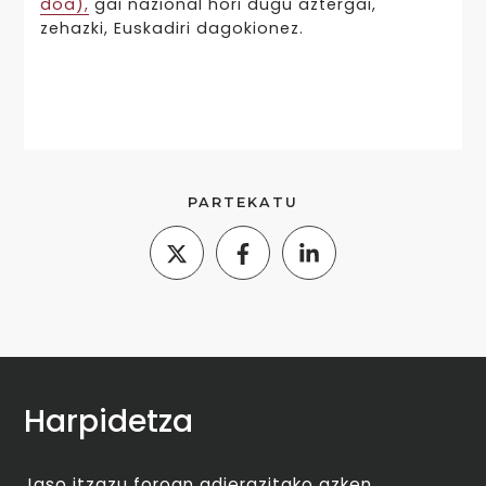
doa),
gai nazional hori dugu aztergai,
zehazki, Euskadiri dagokionez.
PARTEKATU
Harpidetza
Jaso itzazu foroan adierazitako azken