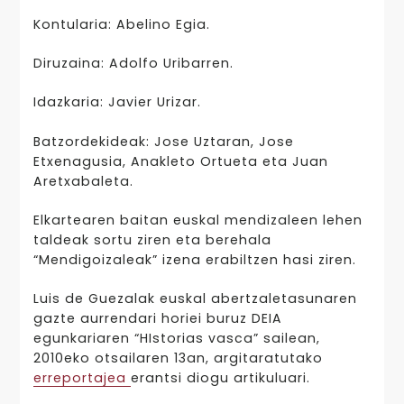
Kontularia: Abelino Egia.
Diruzaina: Adolfo Uribarren.
Idazkaria: Javier Urizar.
Batzordekideak: Jose Uztaran, Jose
Etxenagusia, Anakleto Ortueta eta Juan
Aretxabaleta.
Elkartearen baitan euskal mendizaleen lehen
taldeak sortu ziren eta berehala
“Mendigoizaleak” izena erabiltzen hasi ziren.
Luis de Guezalak euskal abertzaletasunaren
gazte aurrendari horiei buruz DEIA
egunkariaren “HIstorias vasca” sailean,
2010eko otsailaren 13an, argitaratutako
erreportajea
erantsi diogu artikuluari.