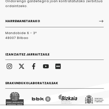
Ondorengo galdetegira joan kontratatutako zerbitzua
ordaintzeko.
HARREMANETARAKO
Mandobide 6 - 3º
48007 Bilbao
IZAN ZAITEZ JARRAITZAILE
ERAKUNDE KOLABORATZAILEAK