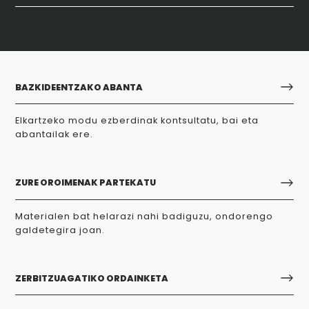
BAZKIDEENTZAKO ABANTA
Elkartzeko modu ezberdinak kontsultatu, bai eta
abantailak ere.
ZURE OROIMENAK PARTEKATU
Materialen bat helarazi nahi badiguzu, ondorengo
galdetegira joan.
ZERBITZUAGATIKO ORDAINKETA