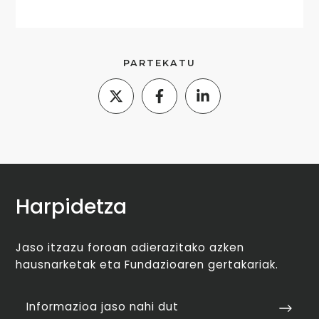
PARTEKATU
Harpidetza
Jaso itzazu foroan adierazitako azken
hausnarketak eta Fundazioaren gertakariak.
Informazioa jaso nahi dut