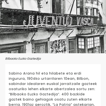
Bilbaoko Euzko Gaztedija
Sabino Arana hil eta hilabete eta erdi
ingurura, 1904ko urtarrilaren 10ean, Bilbon,
sabindar idealaren euskal jarraitzaile gazteek
osaturiko lehen elkarte abertzalea sortu zen:
“Bilbaoko Euzko Gaztedija”. 400 bazkide
gaztek baino gehiagok osatu zuten elkarte
berria. 1901az geroztik, “La Patria” astekarian,