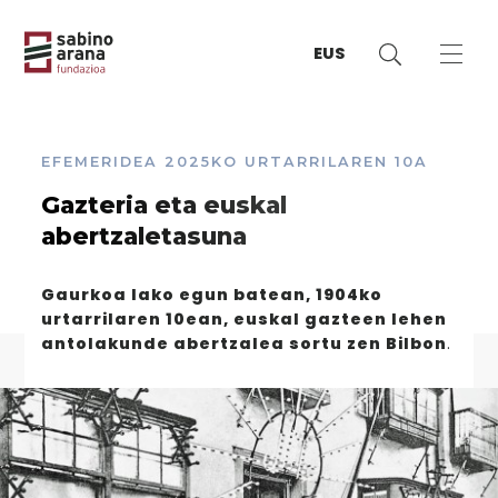
EUS
EFEMERIDEA
2025KO URTARRILAREN 10A
Gazteria eta euskal
abertzaletasuna
Gaurkoa lako egun batean, 1904ko
urtarrilaren 10ean, euskal gazteen lehen
antolakunde abertzalea sortu zen Bilbon
.