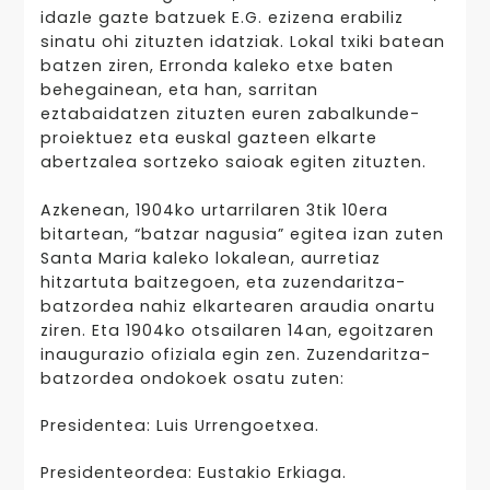
idazle gazte batzuek E.G. ezizena erabiliz
sinatu ohi zituzten idatziak. Lokal txiki batean
batzen ziren, Erronda kaleko etxe baten
behegainean, eta han, sarritan
eztabaidatzen zituzten euren zabalkunde-
proiektuez eta euskal gazteen elkarte
abertzalea sortzeko saioak egiten zituzten.
Azkenean, 1904ko urtarrilaren 3tik 10era
bitartean, “batzar nagusia” egitea izan zuten
Santa Maria kaleko lokalean, aurretiaz
hitzartuta baitzegoen, eta zuzendaritza-
batzordea nahiz elkartearen araudia onartu
ziren. Eta 1904ko otsailaren 14an, egoitzaren
inaugurazio ofiziala egin zen. Zuzendaritza-
batzordea ondokoek osatu zuten:
Presidentea: Luis Urrengoetxea.
Presidenteordea: Eustakio Erkiaga.